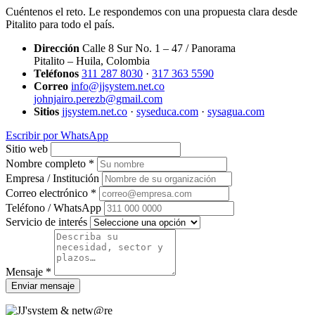
Cuéntenos el reto. Le respondemos con una propuesta clara desde
Pitalito para todo el país.
Dirección
Calle 8 Sur No. 1 – 47 / Panorama
Pitalito – Huila, Colombia
Teléfonos
311 287 8030
·
317 363 5590
Correo
info@jjsystem.net.co
johnjairo.perezb@gmail.com
Sitios
jjsystem.net.co
·
syseduca.com
·
sysagua.com
Escribir por WhatsApp
Sitio web
Nombre completo *
Empresa / Institución
Correo electrónico *
Teléfono / WhatsApp
Servicio de interés
Mensaje *
Enviar mensaje