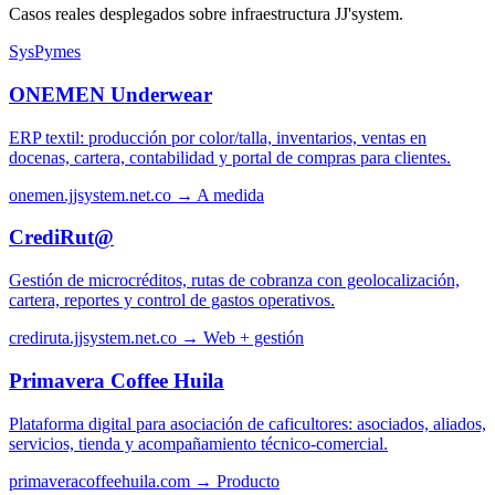
Casos reales desplegados sobre infraestructura JJ'system.
SysPymes
ONEMEN Underwear
ERP textil: producción por color/talla, inventarios, ventas en
docenas, cartera, contabilidad y portal de compras para clientes.
onemen.jjsystem.net.co →
A medida
CrediRut@
Gestión de microcréditos, rutas de cobranza con geolocalización,
cartera, reportes y control de gastos operativos.
crediruta.jjsystem.net.co →
Web + gestión
Primavera Coffee Huila
Plataforma digital para asociación de caficultores: asociados, aliados,
servicios, tienda y acompañamiento técnico-comercial.
primaveracoffeehuila.com →
Producto