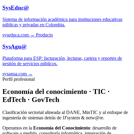
SysEduc@
Sistema de información académica para instituciones educativas
públicas y privadas en Colombia.
syseduca.com →
Producto
SysAgu@
Plataforma para ESP: facturación, lecturas, cartera y reportes de
gestión de servicios públicos.
sysagua.com →
Perfil profesional
Economía del conocimiento · TIC ·
EdTech · GovTech
Clasificación sectorial alineada al DANE, MinTIC y al enfoque de
ingeniería de sistemas detrás de JJ'system & netw@re.
Operamos en la
Economía del Conocimiento
: desarrollo de
software a medida, consultoría informática, integración de