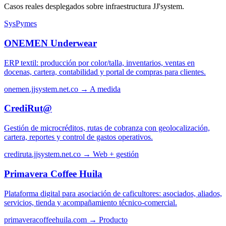
Casos reales desplegados sobre infraestructura JJ'system.
SysPymes
ONEMEN Underwear
ERP textil: producción por color/talla, inventarios, ventas en
docenas, cartera, contabilidad y portal de compras para clientes.
onemen.jjsystem.net.co →
A medida
CrediRut@
Gestión de microcréditos, rutas de cobranza con geolocalización,
cartera, reportes y control de gastos operativos.
crediruta.jjsystem.net.co →
Web + gestión
Primavera Coffee Huila
Plataforma digital para asociación de caficultores: asociados, aliados,
servicios, tienda y acompañamiento técnico-comercial.
primaveracoffeehuila.com →
Producto