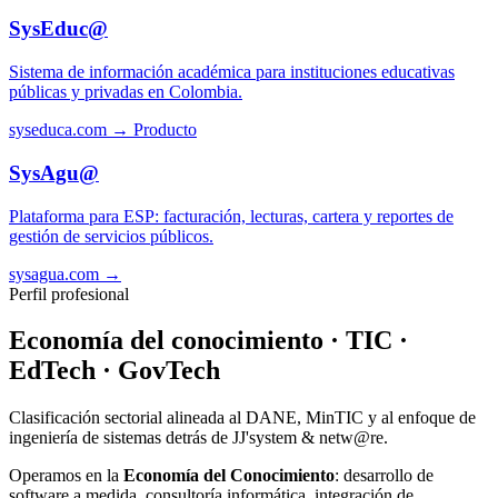
SysEduc@
Sistema de información académica para instituciones educativas
públicas y privadas en Colombia.
syseduca.com →
Producto
SysAgu@
Plataforma para ESP: facturación, lecturas, cartera y reportes de
gestión de servicios públicos.
sysagua.com →
Perfil profesional
Economía del conocimiento · TIC ·
EdTech · GovTech
Clasificación sectorial alineada al DANE, MinTIC y al enfoque de
ingeniería de sistemas detrás de JJ'system & netw@re.
Operamos en la
Economía del Conocimiento
: desarrollo de
software a medida, consultoría informática, integración de