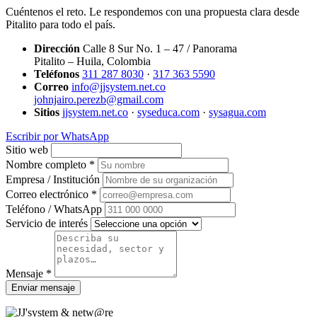
Cuéntenos el reto. Le respondemos con una propuesta clara desde
Pitalito para todo el país.
Dirección
Calle 8 Sur No. 1 – 47 / Panorama
Pitalito – Huila, Colombia
Teléfonos
311 287 8030
·
317 363 5590
Correo
info@jjsystem.net.co
johnjairo.perezb@gmail.com
Sitios
jjsystem.net.co
·
syseduca.com
·
sysagua.com
Escribir por WhatsApp
Sitio web
Nombre completo *
Empresa / Institución
Correo electrónico *
Teléfono / WhatsApp
Servicio de interés
Mensaje *
Enviar mensaje