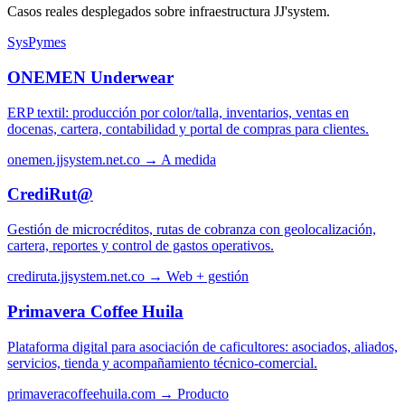
Casos reales desplegados sobre infraestructura JJ'system.
SysPymes
ONEMEN Underwear
ERP textil: producción por color/talla, inventarios, ventas en
docenas, cartera, contabilidad y portal de compras para clientes.
onemen.jjsystem.net.co →
A medida
CrediRut@
Gestión de microcréditos, rutas de cobranza con geolocalización,
cartera, reportes y control de gastos operativos.
crediruta.jjsystem.net.co →
Web + gestión
Primavera Coffee Huila
Plataforma digital para asociación de caficultores: asociados, aliados,
servicios, tienda y acompañamiento técnico-comercial.
primaveracoffeehuila.com →
Producto