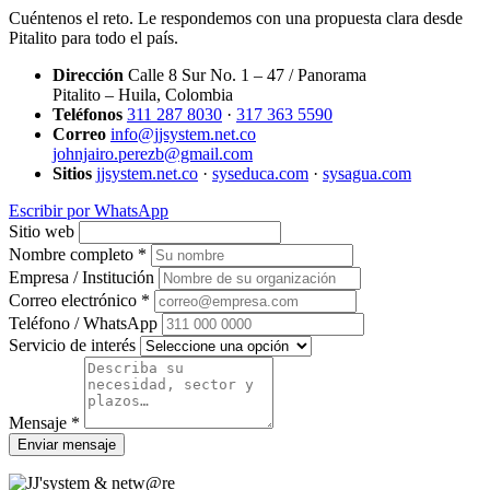
Cuéntenos el reto. Le respondemos con una propuesta clara desde
Pitalito para todo el país.
Dirección
Calle 8 Sur No. 1 – 47 / Panorama
Pitalito – Huila, Colombia
Teléfonos
311 287 8030
·
317 363 5590
Correo
info@jjsystem.net.co
johnjairo.perezb@gmail.com
Sitios
jjsystem.net.co
·
syseduca.com
·
sysagua.com
Escribir por WhatsApp
Sitio web
Nombre completo *
Empresa / Institución
Correo electrónico *
Teléfono / WhatsApp
Servicio de interés
Mensaje *
Enviar mensaje