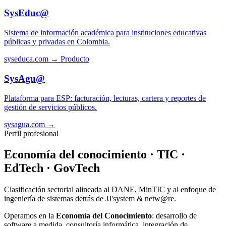
SysEduc@
Sistema de información académica para instituciones educativas
públicas y privadas en Colombia.
syseduca.com →
Producto
SysAgu@
Plataforma para ESP: facturación, lecturas, cartera y reportes de
gestión de servicios públicos.
sysagua.com →
Perfil profesional
Economía del conocimiento · TIC ·
EdTech · GovTech
Clasificación sectorial alineada al DANE, MinTIC y al enfoque de
ingeniería de sistemas detrás de JJ'system & netw@re.
Operamos en la
Economía del Conocimiento
: desarrollo de
software a medida, consultoría informática, integración de