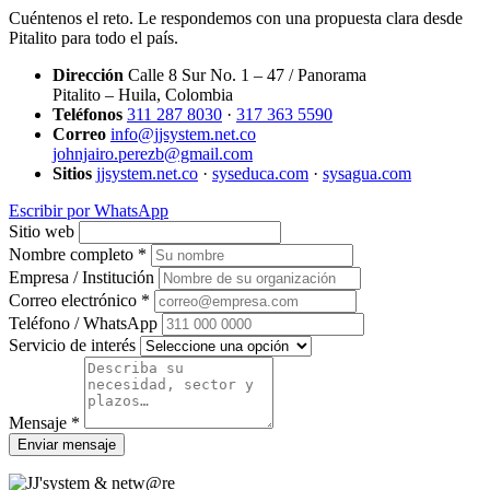
Cuéntenos el reto. Le respondemos con una propuesta clara desde
Pitalito para todo el país.
Dirección
Calle 8 Sur No. 1 – 47 / Panorama
Pitalito – Huila, Colombia
Teléfonos
311 287 8030
·
317 363 5590
Correo
info@jjsystem.net.co
johnjairo.perezb@gmail.com
Sitios
jjsystem.net.co
·
syseduca.com
·
sysagua.com
Escribir por WhatsApp
Sitio web
Nombre completo *
Empresa / Institución
Correo electrónico *
Teléfono / WhatsApp
Servicio de interés
Mensaje *
Enviar mensaje