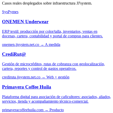
Casos reales desplegados sobre infraestructura JJ'system.
SysPymes
ONEMEN Underwear
ERP textil: producción por color/talla, inventarios, ventas en
docenas, cartera, contabilidad y portal de compras para clientes.
onemen.jjsystem.net.co →
A medida
CrediRut@
Gestión de microcréditos, rutas de cobranza con geolocalización,
cartera, reportes y control de gastos operativos.
crediruta.jjsystem.net.co →
Web + gestión
Primavera Coffee Huila
Plataforma digital para asociación de caficultores: asociados, aliados,
servicios, tienda y acompañamiento técnico-comercial.
primaveracoffeehuila.com →
Producto