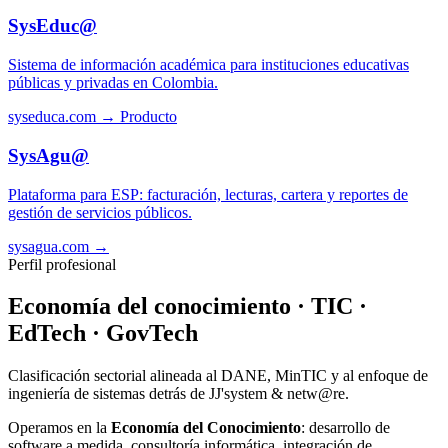
SysEduc@
Sistema de información académica para instituciones educativas
públicas y privadas en Colombia.
syseduca.com →
Producto
SysAgu@
Plataforma para ESP: facturación, lecturas, cartera y reportes de
gestión de servicios públicos.
sysagua.com →
Perfil profesional
Economía del conocimiento · TIC ·
EdTech · GovTech
Clasificación sectorial alineada al DANE, MinTIC y al enfoque de
ingeniería de sistemas detrás de JJ'system & netw@re.
Operamos en la
Economía del Conocimiento
: desarrollo de
software a medida, consultoría informática, integración de