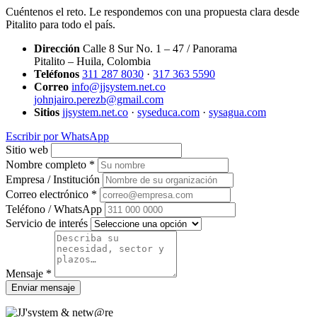
Cuéntenos el reto. Le respondemos con una propuesta clara desde
Pitalito para todo el país.
Dirección
Calle 8 Sur No. 1 – 47 / Panorama
Pitalito – Huila, Colombia
Teléfonos
311 287 8030
·
317 363 5590
Correo
info@jjsystem.net.co
johnjairo.perezb@gmail.com
Sitios
jjsystem.net.co
·
syseduca.com
·
sysagua.com
Escribir por WhatsApp
Sitio web
Nombre completo *
Empresa / Institución
Correo electrónico *
Teléfono / WhatsApp
Servicio de interés
Mensaje *
Enviar mensaje