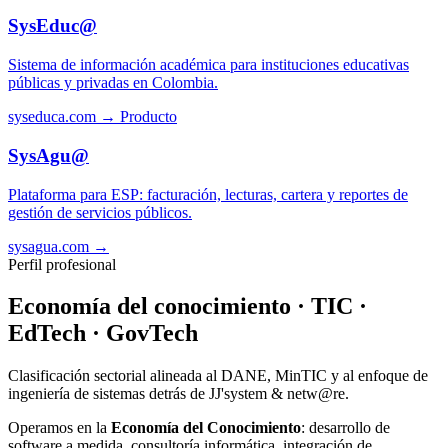
SysEduc@
Sistema de información académica para instituciones educativas
públicas y privadas en Colombia.
syseduca.com →
Producto
SysAgu@
Plataforma para ESP: facturación, lecturas, cartera y reportes de
gestión de servicios públicos.
sysagua.com →
Perfil profesional
Economía del conocimiento · TIC ·
EdTech · GovTech
Clasificación sectorial alineada al DANE, MinTIC y al enfoque de
ingeniería de sistemas detrás de JJ'system & netw@re.
Operamos en la
Economía del Conocimiento
: desarrollo de
software a medida, consultoría informática, integración de