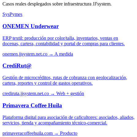
Casos reales desplegados sobre infraestructura JJ'system.
SysPymes
ONEMEN Underwear
ERP textil: producción por color/talla, inventarios, ventas en
docenas, cartera, contabilidad y portal de compras para clientes.
onemen.jjsystem.net.co →
A medida
CrediRut@
Gestión de microcréditos, rutas de cobranza con geolocalización,
cartera, reportes y control de gastos operativos.
crediruta.jjsystem.net.co →
Web + gestión
Primavera Coffee Huila
Plataforma digital para asociación de caficultores: asociados, aliados,
servicios, tienda y acompañamiento técnico-comercial.
primaveracoffeehuila.com →
Producto