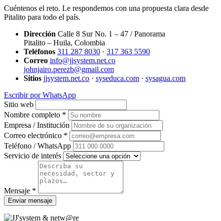
Cuéntenos el reto. Le respondemos con una propuesta clara desde
Pitalito para todo el país.
Dirección
Calle 8 Sur No. 1 – 47 / Panorama
Pitalito – Huila, Colombia
Teléfonos
311 287 8030
·
317 363 5590
Correo
info@jjsystem.net.co
johnjairo.perezb@gmail.com
Sitios
jjsystem.net.co
·
syseduca.com
·
sysagua.com
Escribir por WhatsApp
Sitio web
Nombre completo *
Empresa / Institución
Correo electrónico *
Teléfono / WhatsApp
Servicio de interés
Mensaje *
Enviar mensaje