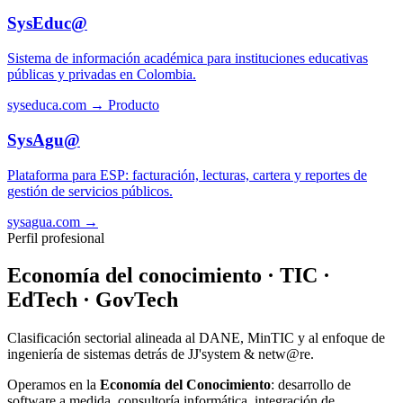
SysEduc@
Sistema de información académica para instituciones educativas
públicas y privadas en Colombia.
syseduca.com →
Producto
SysAgu@
Plataforma para ESP: facturación, lecturas, cartera y reportes de
gestión de servicios públicos.
sysagua.com →
Perfil profesional
Economía del conocimiento · TIC ·
EdTech · GovTech
Clasificación sectorial alineada al DANE, MinTIC y al enfoque de
ingeniería de sistemas detrás de JJ'system & netw@re.
Operamos en la
Economía del Conocimiento
: desarrollo de
software a medida, consultoría informática, integración de