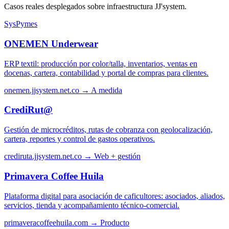
Casos reales desplegados sobre infraestructura JJ'system.
SysPymes
ONEMEN Underwear
ERP textil: producción por color/talla, inventarios, ventas en
docenas, cartera, contabilidad y portal de compras para clientes.
onemen.jjsystem.net.co →
A medida
CrediRut@
Gestión de microcréditos, rutas de cobranza con geolocalización,
cartera, reportes y control de gastos operativos.
crediruta.jjsystem.net.co →
Web + gestión
Primavera Coffee Huila
Plataforma digital para asociación de caficultores: asociados, aliados,
servicios, tienda y acompañamiento técnico-comercial.
primaveracoffeehuila.com →
Producto