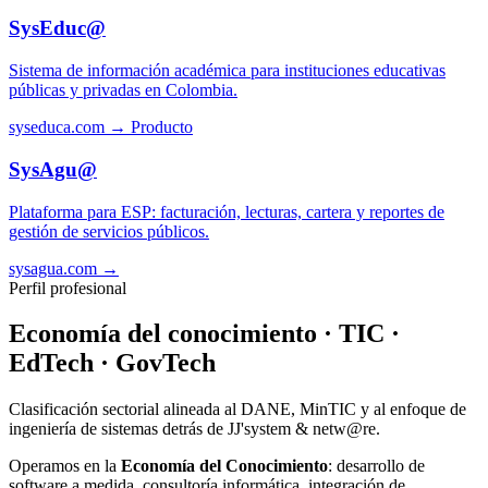
SysEduc@
Sistema de información académica para instituciones educativas
públicas y privadas en Colombia.
syseduca.com →
Producto
SysAgu@
Plataforma para ESP: facturación, lecturas, cartera y reportes de
gestión de servicios públicos.
sysagua.com →
Perfil profesional
Economía del conocimiento · TIC ·
EdTech · GovTech
Clasificación sectorial alineada al DANE, MinTIC y al enfoque de
ingeniería de sistemas detrás de JJ'system & netw@re.
Operamos en la
Economía del Conocimiento
: desarrollo de
software a medida, consultoría informática, integración de