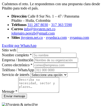
Cuéntenos el reto. Le respondemos con una propuesta clara desde
Pitalito para todo el país.
Dirección
Calle 8 Sur No. 1 – 47 / Panorama
Pitalito – Huila, Colombia
Teléfonos
311 287 8030
·
317 363 5590
Correo
info@jjsystem.net.co
johnjairo.perezb@gmail.com
Sitios
jjsystem.net.co
·
syseduca.com
·
sysagua.com
Escribir por WhatsApp
Sitio web
Nombre completo *
Empresa / Institución
Correo electrónico *
Teléfono / WhatsApp
Servicio de interés
Mensaje *
Enviar mensaje