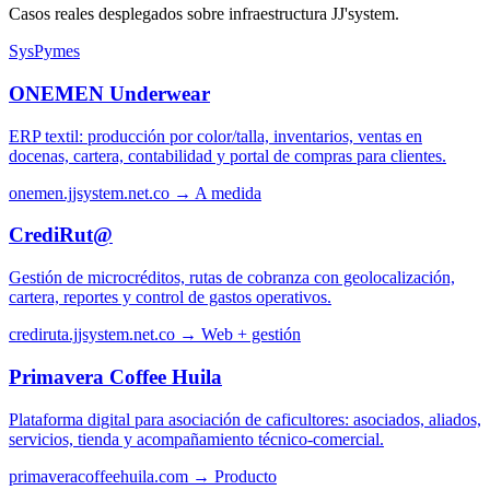
Casos reales desplegados sobre infraestructura JJ'system.
SysPymes
ONEMEN Underwear
ERP textil: producción por color/talla, inventarios, ventas en
docenas, cartera, contabilidad y portal de compras para clientes.
onemen.jjsystem.net.co →
A medida
CrediRut@
Gestión de microcréditos, rutas de cobranza con geolocalización,
cartera, reportes y control de gastos operativos.
crediruta.jjsystem.net.co →
Web + gestión
Primavera Coffee Huila
Plataforma digital para asociación de caficultores: asociados, aliados,
servicios, tienda y acompañamiento técnico-comercial.
primaveracoffeehuila.com →
Producto