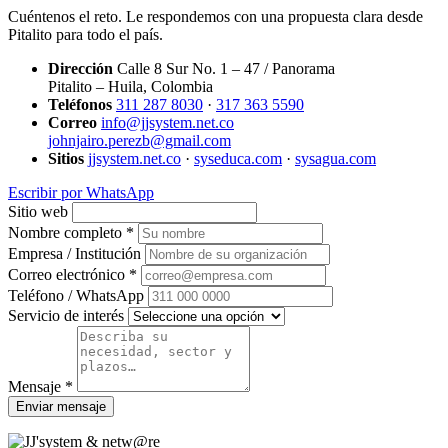
Cuéntenos el reto. Le respondemos con una propuesta clara desde
Pitalito para todo el país.
Dirección
Calle 8 Sur No. 1 – 47 / Panorama
Pitalito – Huila, Colombia
Teléfonos
311 287 8030
·
317 363 5590
Correo
info@jjsystem.net.co
johnjairo.perezb@gmail.com
Sitios
jjsystem.net.co
·
syseduca.com
·
sysagua.com
Escribir por WhatsApp
Sitio web
Nombre completo *
Empresa / Institución
Correo electrónico *
Teléfono / WhatsApp
Servicio de interés
Mensaje *
Enviar mensaje