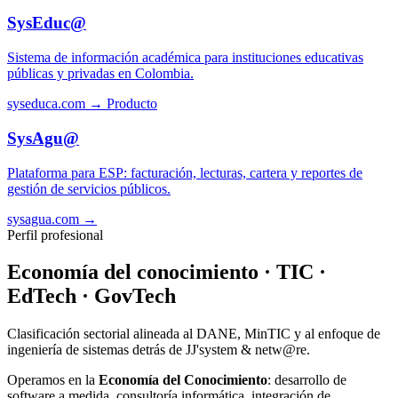
SysEduc@
Sistema de información académica para instituciones educativas
públicas y privadas en Colombia.
syseduca.com →
Producto
SysAgu@
Plataforma para ESP: facturación, lecturas, cartera y reportes de
gestión de servicios públicos.
sysagua.com →
Perfil profesional
Economía del conocimiento · TIC ·
EdTech · GovTech
Clasificación sectorial alineada al DANE, MinTIC y al enfoque de
ingeniería de sistemas detrás de JJ'system & netw@re.
Operamos en la
Economía del Conocimiento
: desarrollo de
software a medida, consultoría informática, integración de