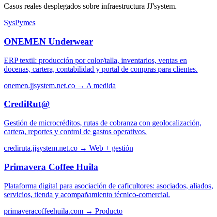
Casos reales desplegados sobre infraestructura JJ'system.
SysPymes
ONEMEN Underwear
ERP textil: producción por color/talla, inventarios, ventas en
docenas, cartera, contabilidad y portal de compras para clientes.
onemen.jjsystem.net.co →
A medida
CrediRut@
Gestión de microcréditos, rutas de cobranza con geolocalización,
cartera, reportes y control de gastos operativos.
crediruta.jjsystem.net.co →
Web + gestión
Primavera Coffee Huila
Plataforma digital para asociación de caficultores: asociados, aliados,
servicios, tienda y acompañamiento técnico-comercial.
primaveracoffeehuila.com →
Producto