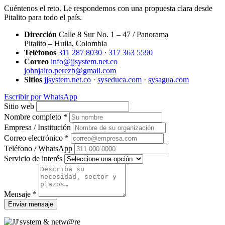
Cuéntenos el reto. Le respondemos con una propuesta clara desde
Pitalito para todo el país.
Dirección
Calle 8 Sur No. 1 – 47 / Panorama
Pitalito – Huila, Colombia
Teléfonos
311 287 8030
·
317 363 5590
Correo
info@jjsystem.net.co
johnjairo.perezb@gmail.com
Sitios
jjsystem.net.co
·
syseduca.com
·
sysagua.com
Escribir por WhatsApp
Sitio web
Nombre completo *
Empresa / Institución
Correo electrónico *
Teléfono / WhatsApp
Servicio de interés
Mensaje *
Enviar mensaje