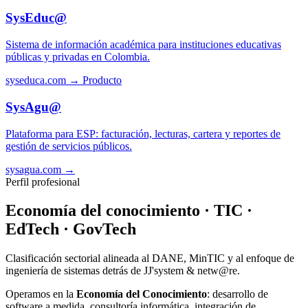
SysEduc@
Sistema de información académica para instituciones educativas
públicas y privadas en Colombia.
syseduca.com →
Producto
SysAgu@
Plataforma para ESP: facturación, lecturas, cartera y reportes de
gestión de servicios públicos.
sysagua.com →
Perfil profesional
Economía del conocimiento · TIC ·
EdTech · GovTech
Clasificación sectorial alineada al DANE, MinTIC y al enfoque de
ingeniería de sistemas detrás de JJ'system & netw@re.
Operamos en la
Economía del Conocimiento
: desarrollo de
software a medida, consultoría informática, integración de