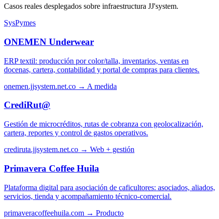
Casos reales desplegados sobre infraestructura JJ'system.
SysPymes
ONEMEN Underwear
ERP textil: producción por color/talla, inventarios, ventas en
docenas, cartera, contabilidad y portal de compras para clientes.
onemen.jjsystem.net.co →
A medida
CrediRut@
Gestión de microcréditos, rutas de cobranza con geolocalización,
cartera, reportes y control de gastos operativos.
crediruta.jjsystem.net.co →
Web + gestión
Primavera Coffee Huila
Plataforma digital para asociación de caficultores: asociados, aliados,
servicios, tienda y acompañamiento técnico-comercial.
primaveracoffeehuila.com →
Producto