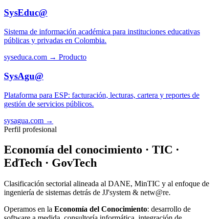
SysEduc@
Sistema de información académica para instituciones educativas
públicas y privadas en Colombia.
syseduca.com →
Producto
SysAgu@
Plataforma para ESP: facturación, lecturas, cartera y reportes de
gestión de servicios públicos.
sysagua.com →
Perfil profesional
Economía del conocimiento · TIC ·
EdTech · GovTech
Clasificación sectorial alineada al DANE, MinTIC y al enfoque de
ingeniería de sistemas detrás de JJ'system & netw@re.
Operamos en la
Economía del Conocimiento
: desarrollo de
software a medida, consultoría informática, integración de