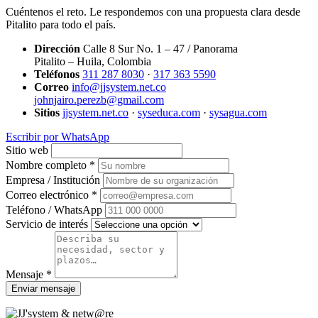
Cuéntenos el reto. Le respondemos con una propuesta clara desde
Pitalito para todo el país.
Dirección
Calle 8 Sur No. 1 – 47 / Panorama
Pitalito – Huila, Colombia
Teléfonos
311 287 8030
·
317 363 5590
Correo
info@jjsystem.net.co
johnjairo.perezb@gmail.com
Sitios
jjsystem.net.co
·
syseduca.com
·
sysagua.com
Escribir por WhatsApp
Sitio web
Nombre completo *
Empresa / Institución
Correo electrónico *
Teléfono / WhatsApp
Servicio de interés
Mensaje *
Enviar mensaje