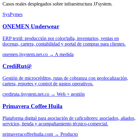
Casos reales desplegados sobre infraestructura JJ'system.
SysPymes
ONEMEN Underwear
ERP textil: producción por color/talla, inventarios, ventas en
docenas, cartera, contabilidad y portal de compras para clientes.
onemen.jjsystem.net.co →
A medida
CrediRut@
Gestión de microcréditos, rutas de cobranza con geolocalización,
cartera, reportes y control de gastos operativos.
crediruta.jjsystem.net.co →
Web + gestión
Primavera Coffee Huila
Plataforma digital para asociación de caficultores: asociados, aliados,
servicios, tienda y acompañamiento técnico-comercial.
primaveracoffeehuila.com →
Producto