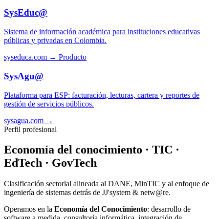
SysEduc@
Sistema de información académica para instituciones educativas
públicas y privadas en Colombia.
syseduca.com →
Producto
SysAgu@
Plataforma para ESP: facturación, lecturas, cartera y reportes de
gestión de servicios públicos.
sysagua.com →
Perfil profesional
Economía del conocimiento · TIC ·
EdTech · GovTech
Clasificación sectorial alineada al DANE, MinTIC y al enfoque de
ingeniería de sistemas detrás de JJ'system & netw@re.
Operamos en la
Economía del Conocimiento
: desarrollo de
software a medida, consultoría informática, integración de