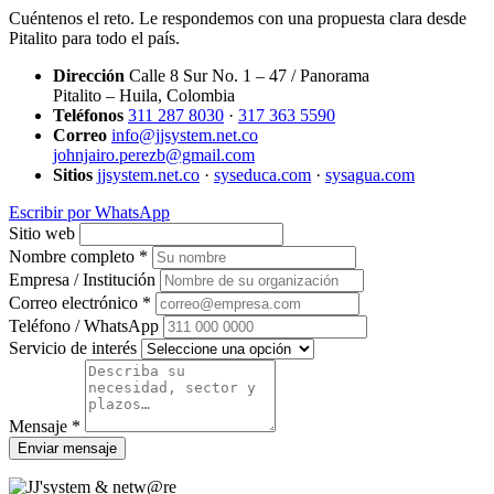
Cuéntenos el reto. Le respondemos con una propuesta clara desde
Pitalito para todo el país.
Dirección
Calle 8 Sur No. 1 – 47 / Panorama
Pitalito – Huila, Colombia
Teléfonos
311 287 8030
·
317 363 5590
Correo
info@jjsystem.net.co
johnjairo.perezb@gmail.com
Sitios
jjsystem.net.co
·
syseduca.com
·
sysagua.com
Escribir por WhatsApp
Sitio web
Nombre completo *
Empresa / Institución
Correo electrónico *
Teléfono / WhatsApp
Servicio de interés
Mensaje *
Enviar mensaje