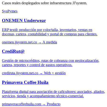
Casos reales desplegados sobre infraestructura JJ'system.
SysPymes
ONEMEN Underwear
ERP textil: producción por color/talla, inventarios, ventas en
docenas, cartera, contabilidad y portal de compras para clientes.
onemen.jjsystem.net.co →
A medida
CrediRut@
Gestión de microcréditos, rutas de cobranza con geolocalización,
cartera, reportes y control de gastos operativos.
crediruta.jjsystem.net.co →
Web + gestión
Primavera Coffee Huila
Plataforma digital para asociación de caficultores: asociados, aliados,
servicios, tienda y acompañamiento técnico-comercial.
primaveracoffeehuila.com →
Producto