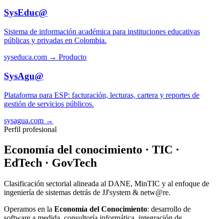
SysEduc@
Sistema de información académica para instituciones educativas
públicas y privadas en Colombia.
syseduca.com →
Producto
SysAgu@
Plataforma para ESP: facturación, lecturas, cartera y reportes de
gestión de servicios públicos.
sysagua.com →
Perfil profesional
Economía del conocimiento · TIC ·
EdTech · GovTech
Clasificación sectorial alineada al DANE, MinTIC y al enfoque de
ingeniería de sistemas detrás de JJ'system & netw@re.
Operamos en la
Economía del Conocimiento
: desarrollo de
software a medida, consultoría informática, integración de