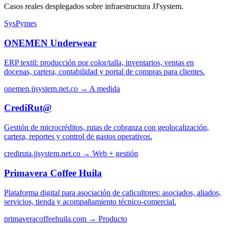
Casos reales desplegados sobre infraestructura JJ'system.
SysPymes
ONEMEN Underwear
ERP textil: producción por color/talla, inventarios, ventas en
docenas, cartera, contabilidad y portal de compras para clientes.
onemen.jjsystem.net.co →
A medida
CrediRut@
Gestión de microcréditos, rutas de cobranza con geolocalización,
cartera, reportes y control de gastos operativos.
crediruta.jjsystem.net.co →
Web + gestión
Primavera Coffee Huila
Plataforma digital para asociación de caficultores: asociados, aliados,
servicios, tienda y acompañamiento técnico-comercial.
primaveracoffeehuila.com →
Producto