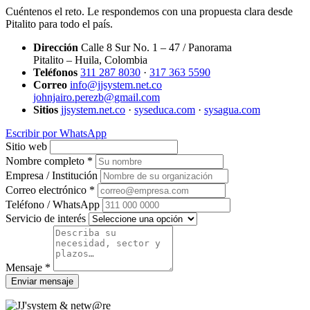
Cuéntenos el reto. Le respondemos con una propuesta clara desde
Pitalito para todo el país.
Dirección
Calle 8 Sur No. 1 – 47 / Panorama
Pitalito – Huila, Colombia
Teléfonos
311 287 8030
·
317 363 5590
Correo
info@jjsystem.net.co
johnjairo.perezb@gmail.com
Sitios
jjsystem.net.co
·
syseduca.com
·
sysagua.com
Escribir por WhatsApp
Sitio web
Nombre completo *
Empresa / Institución
Correo electrónico *
Teléfono / WhatsApp
Servicio de interés
Mensaje *
Enviar mensaje