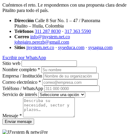
Cuéntenos el reto. Le respondemos con una propuesta clara desde
Pitalito para todo el país.
Dirección
Calle 8 Sur No. 1 – 47 / Panorama
Pitalito – Huila, Colombia
Teléfonos
311 287 8030
·
317 363 5590
Correo
info@jjsystem.net.co
johnjairo.perezb@gmail.com
Sitios
jjsystem.net.co
·
syseduca.com
·
sysagua.com
Escribir por WhatsApp
Sitio web
Nombre completo *
Empresa / Institución
Correo electrónico *
Teléfono / WhatsApp
Servicio de interés
Mensaje *
Enviar mensaje