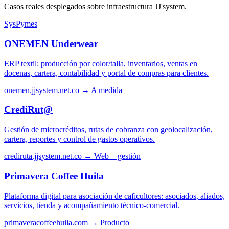
Casos reales desplegados sobre infraestructura JJ'system.
SysPymes
ONEMEN Underwear
ERP textil: producción por color/talla, inventarios, ventas en
docenas, cartera, contabilidad y portal de compras para clientes.
onemen.jjsystem.net.co →
A medida
CrediRut@
Gestión de microcréditos, rutas de cobranza con geolocalización,
cartera, reportes y control de gastos operativos.
crediruta.jjsystem.net.co →
Web + gestión
Primavera Coffee Huila
Plataforma digital para asociación de caficultores: asociados, aliados,
servicios, tienda y acompañamiento técnico-comercial.
primaveracoffeehuila.com →
Producto