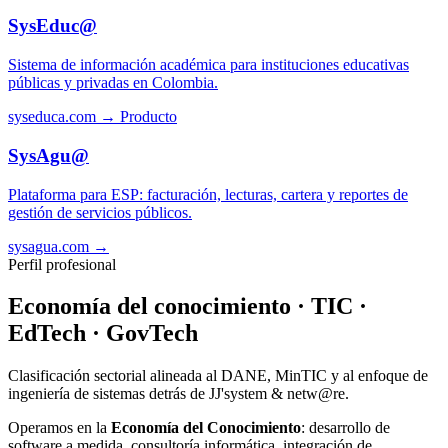
SysEduc@
Sistema de información académica para instituciones educativas
públicas y privadas en Colombia.
syseduca.com →
Producto
SysAgu@
Plataforma para ESP: facturación, lecturas, cartera y reportes de
gestión de servicios públicos.
sysagua.com →
Perfil profesional
Economía del conocimiento · TIC ·
EdTech · GovTech
Clasificación sectorial alineada al DANE, MinTIC y al enfoque de
ingeniería de sistemas detrás de JJ'system & netw@re.
Operamos en la
Economía del Conocimiento
: desarrollo de
software a medida, consultoría informática, integración de