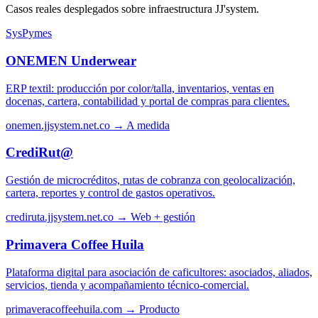
Casos reales desplegados sobre infraestructura JJ'system.
SysPymes
ONEMEN Underwear
ERP textil: producción por color/talla, inventarios, ventas en
docenas, cartera, contabilidad y portal de compras para clientes.
onemen.jjsystem.net.co →
A medida
CrediRut@
Gestión de microcréditos, rutas de cobranza con geolocalización,
cartera, reportes y control de gastos operativos.
crediruta.jjsystem.net.co →
Web + gestión
Primavera Coffee Huila
Plataforma digital para asociación de caficultores: asociados, aliados,
servicios, tienda y acompañamiento técnico-comercial.
primaveracoffeehuila.com →
Producto