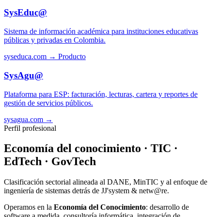
SysEduc@
Sistema de información académica para instituciones educativas
públicas y privadas en Colombia.
syseduca.com →
Producto
SysAgu@
Plataforma para ESP: facturación, lecturas, cartera y reportes de
gestión de servicios públicos.
sysagua.com →
Perfil profesional
Economía del conocimiento · TIC ·
EdTech · GovTech
Clasificación sectorial alineada al DANE, MinTIC y al enfoque de
ingeniería de sistemas detrás de JJ'system & netw@re.
Operamos en la
Economía del Conocimiento
: desarrollo de
software a medida, consultoría informática, integración de