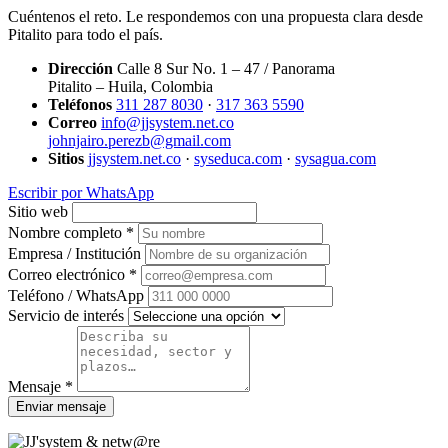
Cuéntenos el reto. Le respondemos con una propuesta clara desde
Pitalito para todo el país.
Dirección
Calle 8 Sur No. 1 – 47 / Panorama
Pitalito – Huila, Colombia
Teléfonos
311 287 8030
·
317 363 5590
Correo
info@jjsystem.net.co
johnjairo.perezb@gmail.com
Sitios
jjsystem.net.co
·
syseduca.com
·
sysagua.com
Escribir por WhatsApp
Sitio web
Nombre completo *
Empresa / Institución
Correo electrónico *
Teléfono / WhatsApp
Servicio de interés
Mensaje *
Enviar mensaje