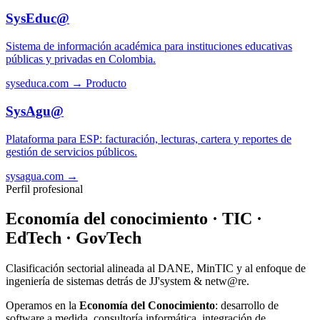
SysEduc@
Sistema de información académica para instituciones educativas
públicas y privadas en Colombia.
syseduca.com →
Producto
SysAgu@
Plataforma para ESP: facturación, lecturas, cartera y reportes de
gestión de servicios públicos.
sysagua.com →
Perfil profesional
Economía del conocimiento · TIC ·
EdTech · GovTech
Clasificación sectorial alineada al DANE, MinTIC y al enfoque de
ingeniería de sistemas detrás de JJ'system & netw@re.
Operamos en la
Economía del Conocimiento
: desarrollo de
software a medida, consultoría informática, integración de