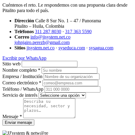
Cuéntenos el reto. Le respondemos con una propuesta clara desde
Pitalito para todo el país.
Dirección
Calle 8 Sur No. 1 – 47 / Panorama
Pitalito – Huila, Colombia
Teléfonos
311 287 8030
·
317 363 5590
Correo
info@jjsystem.net.co
johnjairo.perezb@gmail.com
Sitios
jjsystem.net.co
·
syseduca.com
·
sysagua.com
Escribir por WhatsApp
Sitio web
Nombre completo *
Empresa / Institución
Correo electrónico *
Teléfono / WhatsApp
Servicio de interés
Mensaje *
Enviar mensaje