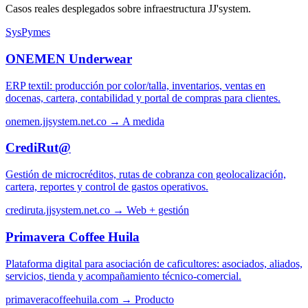
Casos reales desplegados sobre infraestructura JJ'system.
SysPymes
ONEMEN Underwear
ERP textil: producción por color/talla, inventarios, ventas en
docenas, cartera, contabilidad y portal de compras para clientes.
onemen.jjsystem.net.co →
A medida
CrediRut@
Gestión de microcréditos, rutas de cobranza con geolocalización,
cartera, reportes y control de gastos operativos.
crediruta.jjsystem.net.co →
Web + gestión
Primavera Coffee Huila
Plataforma digital para asociación de caficultores: asociados, aliados,
servicios, tienda y acompañamiento técnico-comercial.
primaveracoffeehuila.com →
Producto