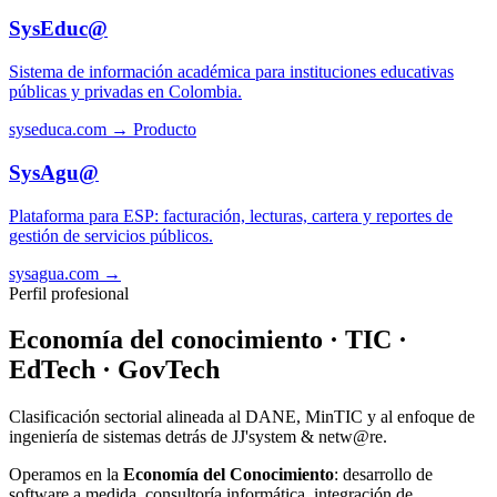
SysEduc@
Sistema de información académica para instituciones educativas
públicas y privadas en Colombia.
syseduca.com →
Producto
SysAgu@
Plataforma para ESP: facturación, lecturas, cartera y reportes de
gestión de servicios públicos.
sysagua.com →
Perfil profesional
Economía del conocimiento · TIC ·
EdTech · GovTech
Clasificación sectorial alineada al DANE, MinTIC y al enfoque de
ingeniería de sistemas detrás de JJ'system & netw@re.
Operamos en la
Economía del Conocimiento
: desarrollo de
software a medida, consultoría informática, integración de