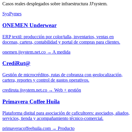
Casos reales desplegados sobre infraestructura JJ'system.
SysPymes
ONEMEN Underwear
ERP textil: producción por color/talla, inventarios, ventas en
docenas, cartera, contabilidad y portal de compras para clientes.
onemen.jjsystem.net.co →
A medida
CrediRut@
Gestión de microcréditos, rutas de cobranza con geolocalización,
cartera, reportes y control de gastos operativos.
crediruta.jjsystem.net.co →
Web + gestión
Primavera Coffee Huila
Plataforma digital para asociación de caficultores: asociados, aliados,
servicios, tienda y acompañamiento técnico-comercial.
primaveracoffeehuila.com →
Producto