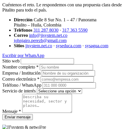
Cuéntenos el reto. Le respondemos con una propuesta clara desde
Pitalito para todo el país.
Dirección
Calle 8 Sur No. 1 – 47 / Panorama
Pitalito – Huila, Colombia
Teléfonos
311 287 8030
·
317 363 5590
Correo
info@jjsystem.net.co
johnjairo.perezb@gmail.com
Sitios
jjsystem.net.co
·
syseduca.com
·
sysagua.com
Escribir por WhatsApp
Sitio web
Nombre completo *
Empresa / Institución
Correo electrónico *
Teléfono / WhatsApp
Servicio de interés
Mensaje *
Enviar mensaje