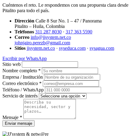
Cuéntenos el reto. Le respondemos con una propuesta clara desde
Pitalito para todo el país.
Dirección
Calle 8 Sur No. 1 – 47 / Panorama
Pitalito – Huila, Colombia
Teléfonos
311 287 8030
·
317 363 5590
Correo
info@jjsystem.net.co
johnjairo.perezb@gmail.com
Sitios
jjsystem.net.co
·
syseduca.com
·
sysagua.com
Escribir por WhatsApp
Sitio web
Nombre completo *
Empresa / Institución
Correo electrónico *
Teléfono / WhatsApp
Servicio de interés
Mensaje *
Enviar mensaje