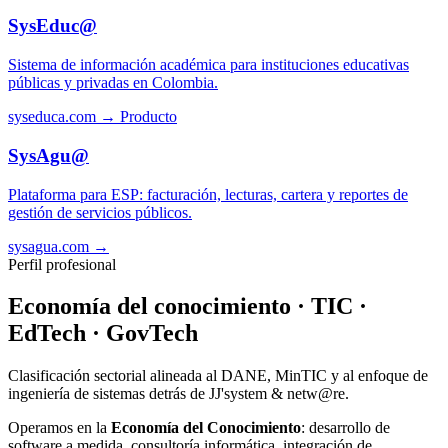
SysEduc@
Sistema de información académica para instituciones educativas
públicas y privadas en Colombia.
syseduca.com →
Producto
SysAgu@
Plataforma para ESP: facturación, lecturas, cartera y reportes de
gestión de servicios públicos.
sysagua.com →
Perfil profesional
Economía del conocimiento · TIC ·
EdTech · GovTech
Clasificación sectorial alineada al DANE, MinTIC y al enfoque de
ingeniería de sistemas detrás de JJ'system & netw@re.
Operamos en la
Economía del Conocimiento
: desarrollo de
software a medida, consultoría informática, integración de