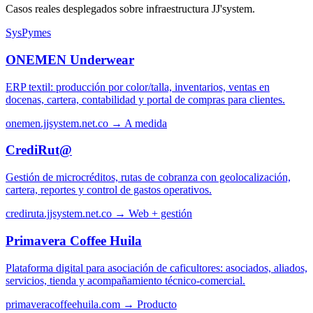
Casos reales desplegados sobre infraestructura JJ'system.
SysPymes
ONEMEN Underwear
ERP textil: producción por color/talla, inventarios, ventas en
docenas, cartera, contabilidad y portal de compras para clientes.
onemen.jjsystem.net.co →
A medida
CrediRut@
Gestión de microcréditos, rutas de cobranza con geolocalización,
cartera, reportes y control de gastos operativos.
crediruta.jjsystem.net.co →
Web + gestión
Primavera Coffee Huila
Plataforma digital para asociación de caficultores: asociados, aliados,
servicios, tienda y acompañamiento técnico-comercial.
primaveracoffeehuila.com →
Producto