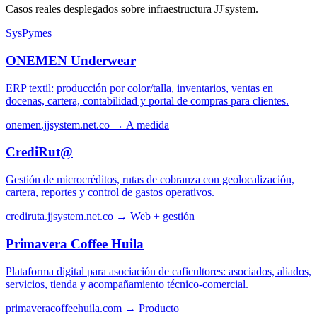
Casos reales desplegados sobre infraestructura JJ'system.
SysPymes
ONEMEN Underwear
ERP textil: producción por color/talla, inventarios, ventas en
docenas, cartera, contabilidad y portal de compras para clientes.
onemen.jjsystem.net.co →
A medida
CrediRut@
Gestión de microcréditos, rutas de cobranza con geolocalización,
cartera, reportes y control de gastos operativos.
crediruta.jjsystem.net.co →
Web + gestión
Primavera Coffee Huila
Plataforma digital para asociación de caficultores: asociados, aliados,
servicios, tienda y acompañamiento técnico-comercial.
primaveracoffeehuila.com →
Producto