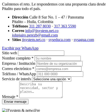
Cuéntenos el reto. Le respondemos con una propuesta clara desde
Pitalito para todo el país.
Dirección
Calle 8 Sur No. 1 – 47 / Panorama
Pitalito – Huila, Colombia
Teléfonos
311 287 8030
·
317 363 5590
Correo
info@jjsystem.net.co
johnjairo.perezb@gmail.com
Sitios
jjsystem.net.co
·
syseduca.com
·
sysagua.com
Escribir por WhatsApp
Sitio web
Nombre completo *
Empresa / Institución
Correo electrónico *
Teléfono / WhatsApp
Servicio de interés
Mensaje *
Enviar mensaje