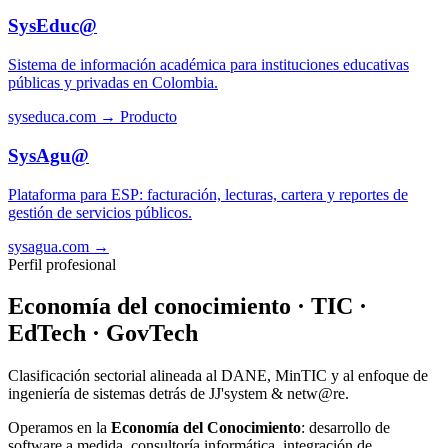
SysEduc@
Sistema de información académica para instituciones educativas
públicas y privadas en Colombia.
syseduca.com →
Producto
SysAgu@
Plataforma para ESP: facturación, lecturas, cartera y reportes de
gestión de servicios públicos.
sysagua.com →
Perfil profesional
Economía del conocimiento · TIC ·
EdTech · GovTech
Clasificación sectorial alineada al DANE, MinTIC y al enfoque de
ingeniería de sistemas detrás de JJ'system & netw@re.
Operamos en la
Economía del Conocimiento
: desarrollo de
software a medida, consultoría informática, integración de