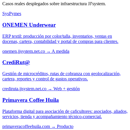
Casos reales desplegados sobre infraestructura JJ'system.
SysPymes
ONEMEN Underwear
ERP textil: producción por color/talla, inventarios, ventas en
docenas, cartera, contabilidad y portal de compras para clientes.
onemen.jjsystem.net.co →
A medida
CrediRut@
Gestión de microcréditos, rutas de cobranza con geolocalización,
cartera, reportes y control de gastos operativos.
crediruta.jjsystem.net.co →
Web + gestión
Primavera Coffee Huila
Plataforma digital para asociación de caficultores: asociados, aliados,
servicios, tienda y acompañamiento técnico-comercial.
primaveracoffeehuila.com →
Producto