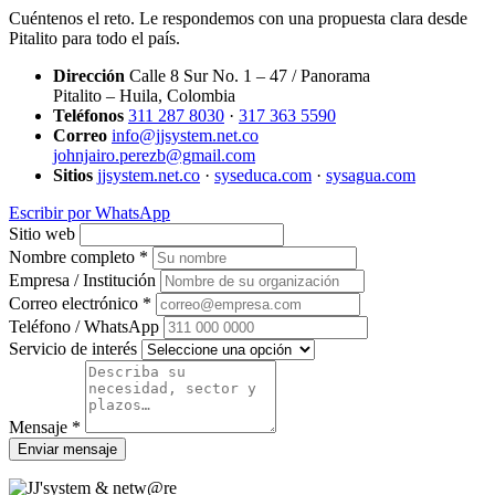
Cuéntenos el reto. Le respondemos con una propuesta clara desde
Pitalito para todo el país.
Dirección
Calle 8 Sur No. 1 – 47 / Panorama
Pitalito – Huila, Colombia
Teléfonos
311 287 8030
·
317 363 5590
Correo
info@jjsystem.net.co
johnjairo.perezb@gmail.com
Sitios
jjsystem.net.co
·
syseduca.com
·
sysagua.com
Escribir por WhatsApp
Sitio web
Nombre completo *
Empresa / Institución
Correo electrónico *
Teléfono / WhatsApp
Servicio de interés
Mensaje *
Enviar mensaje