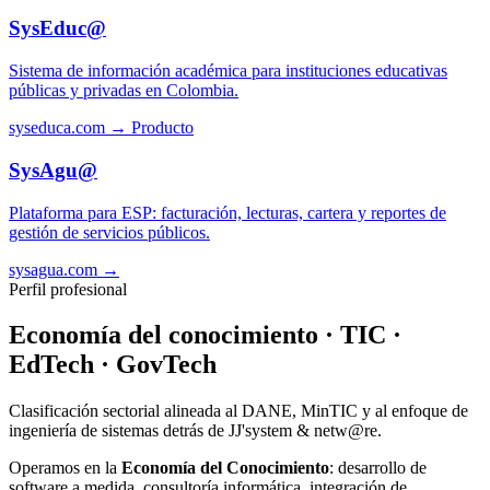
SysEduc@
Sistema de información académica para instituciones educativas
públicas y privadas en Colombia.
syseduca.com →
Producto
SysAgu@
Plataforma para ESP: facturación, lecturas, cartera y reportes de
gestión de servicios públicos.
sysagua.com →
Perfil profesional
Economía del conocimiento · TIC ·
EdTech · GovTech
Clasificación sectorial alineada al DANE, MinTIC y al enfoque de
ingeniería de sistemas detrás de JJ'system & netw@re.
Operamos en la
Economía del Conocimiento
: desarrollo de
software a medida, consultoría informática, integración de