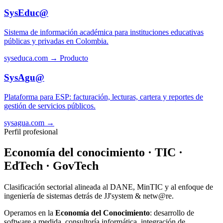
SysEduc@
Sistema de información académica para instituciones educativas
públicas y privadas en Colombia.
syseduca.com →
Producto
SysAgu@
Plataforma para ESP: facturación, lecturas, cartera y reportes de
gestión de servicios públicos.
sysagua.com →
Perfil profesional
Economía del conocimiento · TIC ·
EdTech · GovTech
Clasificación sectorial alineada al DANE, MinTIC y al enfoque de
ingeniería de sistemas detrás de JJ'system & netw@re.
Operamos en la
Economía del Conocimiento
: desarrollo de
software a medida, consultoría informática, integración de