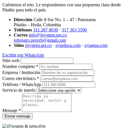
Cuéntenos el reto. Le respondemos con una propuesta clara desde
Pitalito para todo el país.
Dirección
Calle 8 Sur No. 1 – 47 / Panorama
Pitalito – Huila, Colombia
Teléfonos
311 287 8030
·
317 363 5590
Correo
info@jjsystem.net.co
johnjairo.perezb@gmail.com
Sitios
jjsystem.net.co
·
syseduca.com
·
sysagua.com
Escribir por WhatsApp
Sitio web
Nombre completo *
Empresa / Institución
Correo electrónico *
Teléfono / WhatsApp
Servicio de interés
Mensaje *
Enviar mensaje