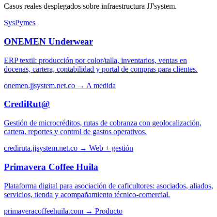
Casos reales desplegados sobre infraestructura JJ'system.
SysPymes
ONEMEN Underwear
ERP textil: producción por color/talla, inventarios, ventas en
docenas, cartera, contabilidad y portal de compras para clientes.
onemen.jjsystem.net.co →
A medida
CrediRut@
Gestión de microcréditos, rutas de cobranza con geolocalización,
cartera, reportes y control de gastos operativos.
crediruta.jjsystem.net.co →
Web + gestión
Primavera Coffee Huila
Plataforma digital para asociación de caficultores: asociados, aliados,
servicios, tienda y acompañamiento técnico-comercial.
primaveracoffeehuila.com →
Producto