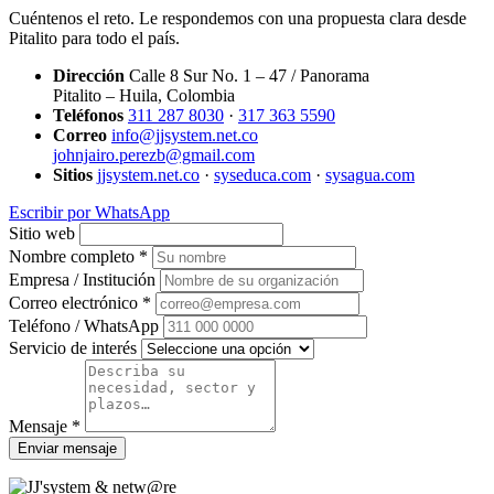
Cuéntenos el reto. Le respondemos con una propuesta clara desde
Pitalito para todo el país.
Dirección
Calle 8 Sur No. 1 – 47 / Panorama
Pitalito – Huila, Colombia
Teléfonos
311 287 8030
·
317 363 5590
Correo
info@jjsystem.net.co
johnjairo.perezb@gmail.com
Sitios
jjsystem.net.co
·
syseduca.com
·
sysagua.com
Escribir por WhatsApp
Sitio web
Nombre completo *
Empresa / Institución
Correo electrónico *
Teléfono / WhatsApp
Servicio de interés
Mensaje *
Enviar mensaje