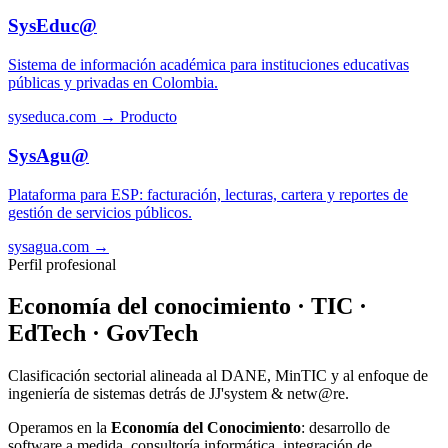
SysEduc@
Sistema de información académica para instituciones educativas
públicas y privadas en Colombia.
syseduca.com →
Producto
SysAgu@
Plataforma para ESP: facturación, lecturas, cartera y reportes de
gestión de servicios públicos.
sysagua.com →
Perfil profesional
Economía del conocimiento · TIC ·
EdTech · GovTech
Clasificación sectorial alineada al DANE, MinTIC y al enfoque de
ingeniería de sistemas detrás de JJ'system & netw@re.
Operamos en la
Economía del Conocimiento
: desarrollo de
software a medida, consultoría informática, integración de