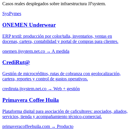
Casos reales desplegados sobre infraestructura JJ'system.
SysPymes
ONEMEN Underwear
ERP textil: producción por color/talla, inventarios, ventas en
docenas, cartera, contabilidad y portal de compras para clientes.
onemen.jjsystem.net.co →
A medida
CrediRut@
Gestión de microcréditos, rutas de cobranza con geolocalización,
cartera, reportes y control de gastos operativos.
crediruta.jjsystem.net.co →
Web + gestión
Primavera Coffee Huila
Plataforma digital para asociación de caficultores: asociados, aliados,
servicios, tienda y acompañamiento técnico-comercial.
primaveracoffeehuila.com →
Producto