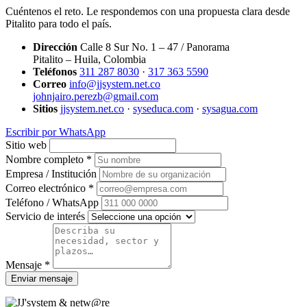
Cuéntenos el reto. Le respondemos con una propuesta clara desde
Pitalito para todo el país.
Dirección
Calle 8 Sur No. 1 – 47 / Panorama
Pitalito – Huila, Colombia
Teléfonos
311 287 8030
·
317 363 5590
Correo
info@jjsystem.net.co
johnjairo.perezb@gmail.com
Sitios
jjsystem.net.co
·
syseduca.com
·
sysagua.com
Escribir por WhatsApp
Sitio web
Nombre completo *
Empresa / Institución
Correo electrónico *
Teléfono / WhatsApp
Servicio de interés
Mensaje *
Enviar mensaje