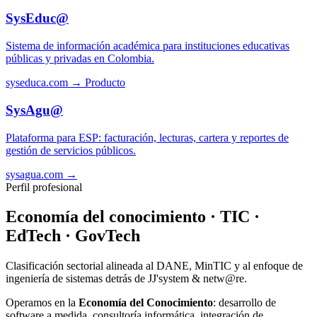
SysEduc@
Sistema de información académica para instituciones educativas
públicas y privadas en Colombia.
syseduca.com →
Producto
SysAgu@
Plataforma para ESP: facturación, lecturas, cartera y reportes de
gestión de servicios públicos.
sysagua.com →
Perfil profesional
Economía del conocimiento · TIC ·
EdTech · GovTech
Clasificación sectorial alineada al DANE, MinTIC y al enfoque de
ingeniería de sistemas detrás de JJ'system & netw@re.
Operamos en la
Economía del Conocimiento
: desarrollo de
software a medida, consultoría informática, integración de