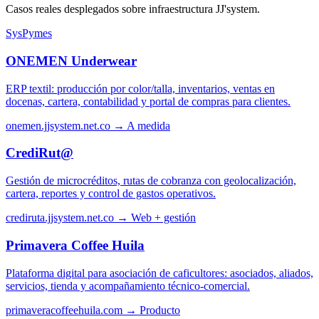
Casos reales desplegados sobre infraestructura JJ'system.
SysPymes
ONEMEN Underwear
ERP textil: producción por color/talla, inventarios, ventas en
docenas, cartera, contabilidad y portal de compras para clientes.
onemen.jjsystem.net.co →
A medida
CrediRut@
Gestión de microcréditos, rutas de cobranza con geolocalización,
cartera, reportes y control de gastos operativos.
crediruta.jjsystem.net.co →
Web + gestión
Primavera Coffee Huila
Plataforma digital para asociación de caficultores: asociados, aliados,
servicios, tienda y acompañamiento técnico-comercial.
primaveracoffeehuila.com →
Producto