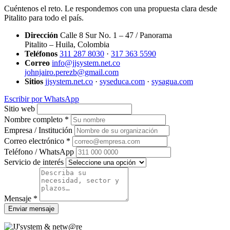
Cuéntenos el reto. Le respondemos con una propuesta clara desde
Pitalito para todo el país.
Dirección
Calle 8 Sur No. 1 – 47 / Panorama
Pitalito – Huila, Colombia
Teléfonos
311 287 8030
·
317 363 5590
Correo
info@jjsystem.net.co
johnjairo.perezb@gmail.com
Sitios
jjsystem.net.co
·
syseduca.com
·
sysagua.com
Escribir por WhatsApp
Sitio web
Nombre completo *
Empresa / Institución
Correo electrónico *
Teléfono / WhatsApp
Servicio de interés
Mensaje *
Enviar mensaje