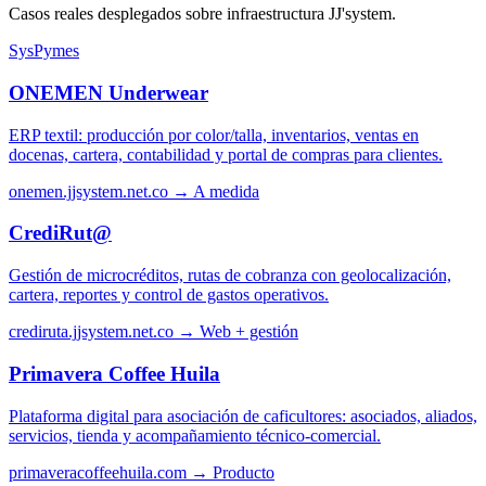
Casos reales desplegados sobre infraestructura JJ'system.
SysPymes
ONEMEN Underwear
ERP textil: producción por color/talla, inventarios, ventas en
docenas, cartera, contabilidad y portal de compras para clientes.
onemen.jjsystem.net.co →
A medida
CrediRut@
Gestión de microcréditos, rutas de cobranza con geolocalización,
cartera, reportes y control de gastos operativos.
crediruta.jjsystem.net.co →
Web + gestión
Primavera Coffee Huila
Plataforma digital para asociación de caficultores: asociados, aliados,
servicios, tienda y acompañamiento técnico-comercial.
primaveracoffeehuila.com →
Producto