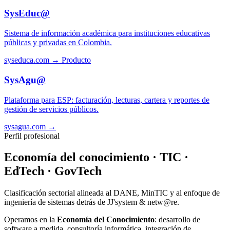
SysEduc@
Sistema de información académica para instituciones educativas
públicas y privadas en Colombia.
syseduca.com →
Producto
SysAgu@
Plataforma para ESP: facturación, lecturas, cartera y reportes de
gestión de servicios públicos.
sysagua.com →
Perfil profesional
Economía del conocimiento · TIC ·
EdTech · GovTech
Clasificación sectorial alineada al DANE, MinTIC y al enfoque de
ingeniería de sistemas detrás de JJ'system & netw@re.
Operamos en la
Economía del Conocimiento
: desarrollo de
software a medida, consultoría informática, integración de