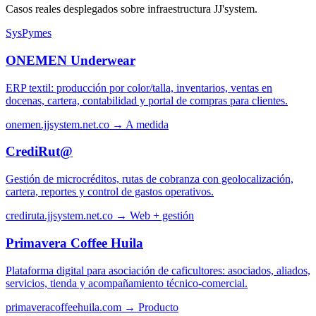
Casos reales desplegados sobre infraestructura JJ'system.
SysPymes
ONEMEN Underwear
ERP textil: producción por color/talla, inventarios, ventas en
docenas, cartera, contabilidad y portal de compras para clientes.
onemen.jjsystem.net.co →
A medida
CrediRut@
Gestión de microcréditos, rutas de cobranza con geolocalización,
cartera, reportes y control de gastos operativos.
crediruta.jjsystem.net.co →
Web + gestión
Primavera Coffee Huila
Plataforma digital para asociación de caficultores: asociados, aliados,
servicios, tienda y acompañamiento técnico-comercial.
primaveracoffeehuila.com →
Producto