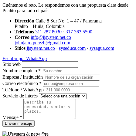
Cuéntenos el reto. Le respondemos con una propuesta clara desde
Pitalito para todo el país.
Dirección
Calle 8 Sur No. 1 – 47 / Panorama
Pitalito – Huila, Colombia
Teléfonos
311 287 8030
·
317 363 5590
Correo
info@jjsystem.net.co
johnjairo.perezb@gmail.com
Sitios
jjsystem.net.co
·
syseduca.com
·
sysagua.com
Escribir por WhatsApp
Sitio web
Nombre completo *
Empresa / Institución
Correo electrónico *
Teléfono / WhatsApp
Servicio de interés
Mensaje *
Enviar mensaje