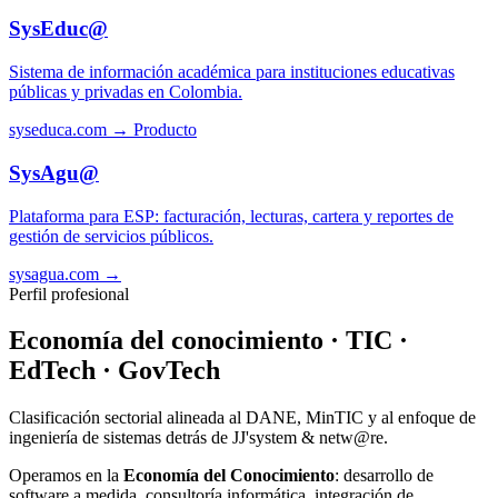
SysEduc@
Sistema de información académica para instituciones educativas
públicas y privadas en Colombia.
syseduca.com →
Producto
SysAgu@
Plataforma para ESP: facturación, lecturas, cartera y reportes de
gestión de servicios públicos.
sysagua.com →
Perfil profesional
Economía del conocimiento · TIC ·
EdTech · GovTech
Clasificación sectorial alineada al DANE, MinTIC y al enfoque de
ingeniería de sistemas detrás de JJ'system & netw@re.
Operamos en la
Economía del Conocimiento
: desarrollo de
software a medida, consultoría informática, integración de