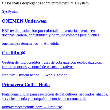
Casos reales desplegados sobre infraestructura JJ'system.
SysPymes
ONEMEN Underwear
ERP textil: producción por color/talla, inventarios, ventas en
docenas, cartera, contabilidad y portal de compras para clientes.
onemen.jjsystem.net.co →
A medida
CrediRut@
Gestión de microcréditos, rutas de cobranza con geolocalización,
cartera, reportes y control de gastos operativos.
crediruta.jjsystem.net.co →
Web + gestión
Primavera Coffee Huila
Plataforma digital para asociación de caficultores: asociados, aliados,
servicios, tienda y acompañamiento técnico-comercial.
primaveracoffeehuila.com →
Producto