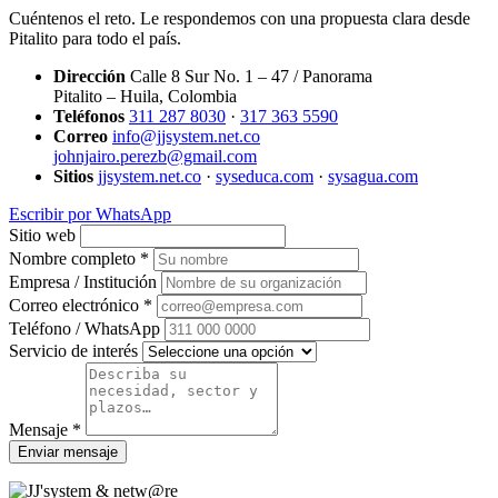
Cuéntenos el reto. Le respondemos con una propuesta clara desde
Pitalito para todo el país.
Dirección
Calle 8 Sur No. 1 – 47 / Panorama
Pitalito – Huila, Colombia
Teléfonos
311 287 8030
·
317 363 5590
Correo
info@jjsystem.net.co
johnjairo.perezb@gmail.com
Sitios
jjsystem.net.co
·
syseduca.com
·
sysagua.com
Escribir por WhatsApp
Sitio web
Nombre completo *
Empresa / Institución
Correo electrónico *
Teléfono / WhatsApp
Servicio de interés
Mensaje *
Enviar mensaje