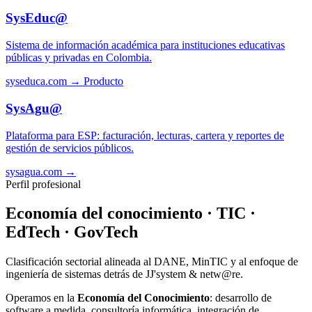
SysEduc@
Sistema de información académica para instituciones educativas
públicas y privadas en Colombia.
syseduca.com →
Producto
SysAgu@
Plataforma para ESP: facturación, lecturas, cartera y reportes de
gestión de servicios públicos.
sysagua.com →
Perfil profesional
Economía del conocimiento · TIC ·
EdTech · GovTech
Clasificación sectorial alineada al DANE, MinTIC y al enfoque de
ingeniería de sistemas detrás de JJ'system & netw@re.
Operamos en la
Economía del Conocimiento
: desarrollo de
software a medida, consultoría informática, integración de