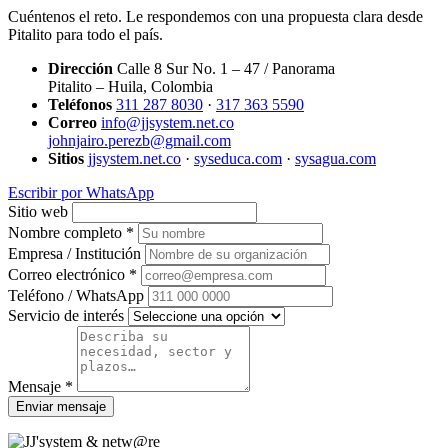
Cuéntenos el reto. Le respondemos con una propuesta clara desde
Pitalito para todo el país.
Dirección
Calle 8 Sur No. 1 – 47 / Panorama
Pitalito – Huila, Colombia
Teléfonos
311 287 8030
·
317 363 5590
Correo
info@jjsystem.net.co
johnjairo.perezb@gmail.com
Sitios
jjsystem.net.co
·
syseduca.com
·
sysagua.com
Escribir por WhatsApp
Sitio web
Nombre completo *
Empresa / Institución
Correo electrónico *
Teléfono / WhatsApp
Servicio de interés
Mensaje *
Enviar mensaje