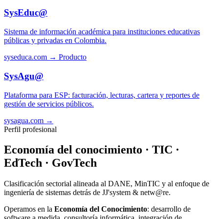
SysEduc@
Sistema de información académica para instituciones educativas
públicas y privadas en Colombia.
syseduca.com →
Producto
SysAgu@
Plataforma para ESP: facturación, lecturas, cartera y reportes de
gestión de servicios públicos.
sysagua.com →
Perfil profesional
Economía del conocimiento · TIC ·
EdTech · GovTech
Clasificación sectorial alineada al DANE, MinTIC y al enfoque de
ingeniería de sistemas detrás de JJ'system & netw@re.
Operamos en la
Economía del Conocimiento
: desarrollo de
software a medida, consultoría informática, integración de