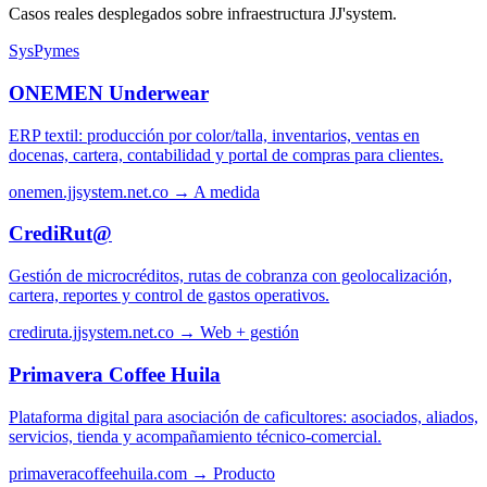
Casos reales desplegados sobre infraestructura JJ'system.
SysPymes
ONEMEN Underwear
ERP textil: producción por color/talla, inventarios, ventas en
docenas, cartera, contabilidad y portal de compras para clientes.
onemen.jjsystem.net.co →
A medida
CrediRut@
Gestión de microcréditos, rutas de cobranza con geolocalización,
cartera, reportes y control de gastos operativos.
crediruta.jjsystem.net.co →
Web + gestión
Primavera Coffee Huila
Plataforma digital para asociación de caficultores: asociados, aliados,
servicios, tienda y acompañamiento técnico-comercial.
primaveracoffeehuila.com →
Producto