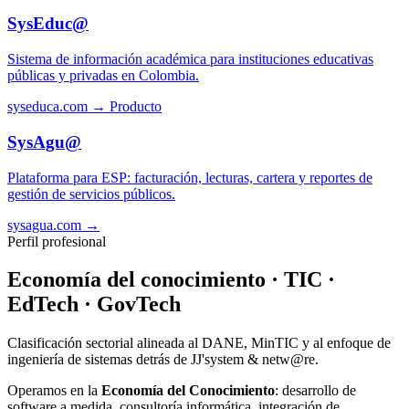
SysEduc@
Sistema de información académica para instituciones educativas
públicas y privadas en Colombia.
syseduca.com →
Producto
SysAgu@
Plataforma para ESP: facturación, lecturas, cartera y reportes de
gestión de servicios públicos.
sysagua.com →
Perfil profesional
Economía del conocimiento · TIC ·
EdTech · GovTech
Clasificación sectorial alineada al DANE, MinTIC y al enfoque de
ingeniería de sistemas detrás de JJ'system & netw@re.
Operamos en la
Economía del Conocimiento
: desarrollo de
software a medida, consultoría informática, integración de