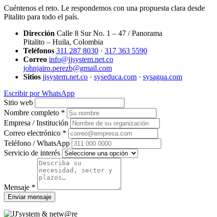
Cuéntenos el reto. Le respondemos con una propuesta clara desde
Pitalito para todo el país.
Dirección
Calle 8 Sur No. 1 – 47 / Panorama
Pitalito – Huila, Colombia
Teléfonos
311 287 8030
·
317 363 5590
Correo
info@jjsystem.net.co
johnjairo.perezb@gmail.com
Sitios
jjsystem.net.co
·
syseduca.com
·
sysagua.com
Escribir por WhatsApp
Sitio web
Nombre completo *
Empresa / Institución
Correo electrónico *
Teléfono / WhatsApp
Servicio de interés
Mensaje *
Enviar mensaje