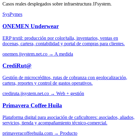
Casos reales desplegados sobre infraestructura JJ'system.
SysPymes
ONEMEN Underwear
ERP textil: producción por color/talla, inventarios, ventas en
docenas, cartera, contabilidad y portal de compras para clientes.
onemen.jjsystem.net.co →
A medida
CrediRut@
Gestión de microcréditos, rutas de cobranza con geolocalización,
cartera, reportes y control de gastos operativos.
crediruta.jjsystem.net.co →
Web + gestión
Primavera Coffee Huila
Plataforma digital para asociación de caficultores: asociados, aliados,
servicios, tienda y acompañamiento técnico-comercial.
primaveracoffeehuila.com →
Producto