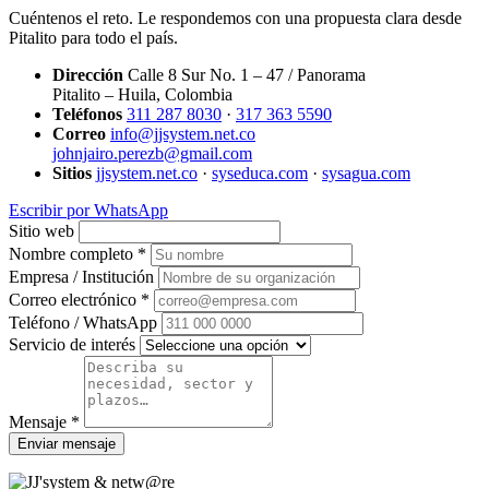
Cuéntenos el reto. Le respondemos con una propuesta clara desde
Pitalito para todo el país.
Dirección
Calle 8 Sur No. 1 – 47 / Panorama
Pitalito – Huila, Colombia
Teléfonos
311 287 8030
·
317 363 5590
Correo
info@jjsystem.net.co
johnjairo.perezb@gmail.com
Sitios
jjsystem.net.co
·
syseduca.com
·
sysagua.com
Escribir por WhatsApp
Sitio web
Nombre completo *
Empresa / Institución
Correo electrónico *
Teléfono / WhatsApp
Servicio de interés
Mensaje *
Enviar mensaje