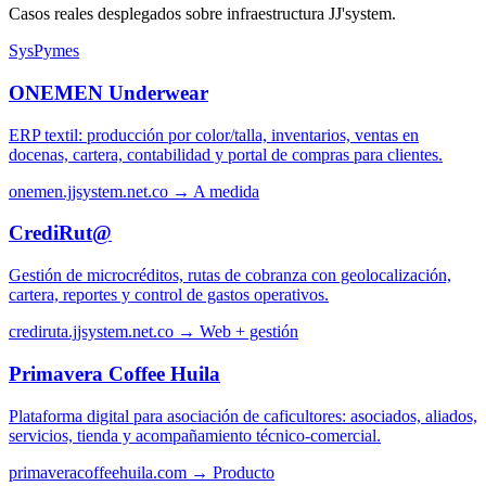
Casos reales desplegados sobre infraestructura JJ'system.
SysPymes
ONEMEN Underwear
ERP textil: producción por color/talla, inventarios, ventas en
docenas, cartera, contabilidad y portal de compras para clientes.
onemen.jjsystem.net.co →
A medida
CrediRut@
Gestión de microcréditos, rutas de cobranza con geolocalización,
cartera, reportes y control de gastos operativos.
crediruta.jjsystem.net.co →
Web + gestión
Primavera Coffee Huila
Plataforma digital para asociación de caficultores: asociados, aliados,
servicios, tienda y acompañamiento técnico-comercial.
primaveracoffeehuila.com →
Producto