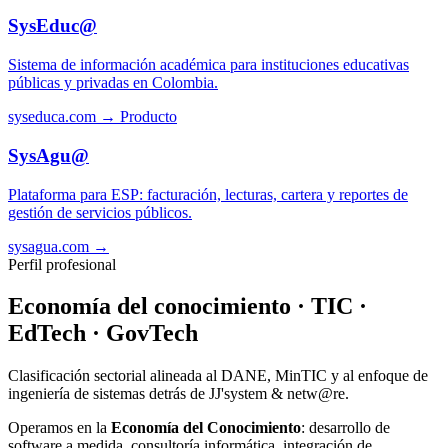
SysEduc@
Sistema de información académica para instituciones educativas
públicas y privadas en Colombia.
syseduca.com →
Producto
SysAgu@
Plataforma para ESP: facturación, lecturas, cartera y reportes de
gestión de servicios públicos.
sysagua.com →
Perfil profesional
Economía del conocimiento · TIC ·
EdTech · GovTech
Clasificación sectorial alineada al DANE, MinTIC y al enfoque de
ingeniería de sistemas detrás de JJ'system & netw@re.
Operamos en la
Economía del Conocimiento
: desarrollo de
software a medida, consultoría informática, integración de