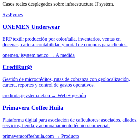
Casos reales desplegados sobre infraestructura JJ'system.
SysPymes
ONEMEN Underwear
ERP textil: producción por color/talla, inventarios, ventas en
docenas, cartera, contabilidad y portal de compras para clientes.
onemen.jjsystem.net.co →
A medida
CrediRut@
Gestión de microcréditos, rutas de cobranza con geolocalización,
cartera, reportes y control de gastos operativos.
crediruta.jjsystem.net.co →
Web + gestión
Primavera Coffee Huila
Plataforma digital para asociación de caficultores: asociados, aliados,
servicios, tienda y acompañamiento técnico-comercial.
primaveracoffeehuila.com →
Producto