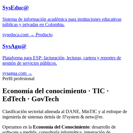
SysEduc@
Sistema de información académica para instituciones educativas
públicas y privadas en Colombia.
syseduca.com →
Producto
SysAgu@
Plataforma para ESP: facturación, lecturas, cartera y reportes de
gestión de servicios públicos.
sysagua.com →
Perfil profesional
Economía del conocimiento · TIC ·
EdTech · GovTech
Clasificación sectorial alineada al DANE, MinTIC y al enfoque de
ingeniería de sistemas detrás de JJ'system & netw@re.
Operamos en la
Economía del Conocimiento
: desarrollo de
software a medida, consultoría informática, integración de