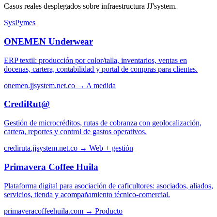
Casos reales desplegados sobre infraestructura JJ'system.
SysPymes
ONEMEN Underwear
ERP textil: producción por color/talla, inventarios, ventas en
docenas, cartera, contabilidad y portal de compras para clientes.
onemen.jjsystem.net.co →
A medida
CrediRut@
Gestión de microcréditos, rutas de cobranza con geolocalización,
cartera, reportes y control de gastos operativos.
crediruta.jjsystem.net.co →
Web + gestión
Primavera Coffee Huila
Plataforma digital para asociación de caficultores: asociados, aliados,
servicios, tienda y acompañamiento técnico-comercial.
primaveracoffeehuila.com →
Producto