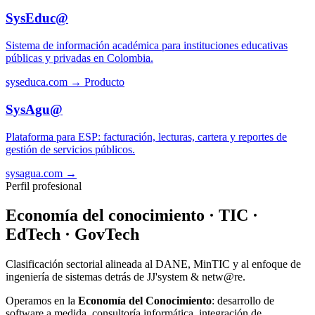
SysEduc@
Sistema de información académica para instituciones educativas
públicas y privadas en Colombia.
syseduca.com →
Producto
SysAgu@
Plataforma para ESP: facturación, lecturas, cartera y reportes de
gestión de servicios públicos.
sysagua.com →
Perfil profesional
Economía del conocimiento · TIC ·
EdTech · GovTech
Clasificación sectorial alineada al DANE, MinTIC y al enfoque de
ingeniería de sistemas detrás de JJ'system & netw@re.
Operamos en la
Economía del Conocimiento
: desarrollo de
software a medida, consultoría informática, integración de