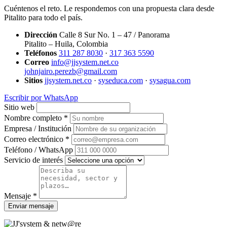
Cuéntenos el reto. Le respondemos con una propuesta clara desde
Pitalito para todo el país.
Dirección
Calle 8 Sur No. 1 – 47 / Panorama
Pitalito – Huila, Colombia
Teléfonos
311 287 8030
·
317 363 5590
Correo
info@jjsystem.net.co
johnjairo.perezb@gmail.com
Sitios
jjsystem.net.co
·
syseduca.com
·
sysagua.com
Escribir por WhatsApp
Sitio web
Nombre completo *
Empresa / Institución
Correo electrónico *
Teléfono / WhatsApp
Servicio de interés
Mensaje *
Enviar mensaje