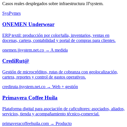
Casos reales desplegados sobre infraestructura JJ'system.
SysPymes
ONEMEN Underwear
ERP textil: producción por color/talla, inventarios, ventas en
docenas, cartera, contabilidad y portal de compras para clientes.
onemen.jjsystem.net.co →
A medida
CrediRut@
Gestión de microcréditos, rutas de cobranza con geolocalización,
cartera, reportes y control de gastos operativos.
crediruta.jjsystem.net.co →
Web + gestión
Primavera Coffee Huila
Plataforma digital para asociación de caficultores: asociados, aliados,
servicios, tienda y acompañamiento técnico-comercial.
primaveracoffeehuila.com →
Producto