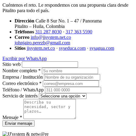
Cuéntenos el reto. Le respondemos con una propuesta clara desde
Pitalito para todo el país.
Dirección
Calle 8 Sur No. 1 – 47 / Panorama
Pitalito – Huila, Colombia
Teléfonos
311 287 8030
·
317 363 5590
Correo
info@jjsystem.net.co
johnjairo.perezb@gmail.com
Sitios
jjsystem.net.co
·
syseduca.com
·
sysagua.com
Escribir por WhatsApp
Sitio web
Nombre completo *
Empresa / Institución
Correo electrónico *
Teléfono / WhatsApp
Servicio de interés
Mensaje *
Enviar mensaje