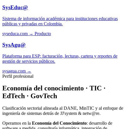
SysEduc@
Sistema de información académica para instituciones educativas
públicas y privadas en Colombia.
syseduca.com →
Producto
SysAgu@
Plataforma para ESP: facturación, lecturas, cartera y reportes de
gestión de servicios públicos.
sysagua.com →
Perfil profesional
Economía del conocimiento · TIC ·
EdTech · GovTech
Clasificación sectorial alineada al DANE, MinTIC y al enfoque de
ingeniería de sistemas detrás de JJ'system & netw@re.
Operamos en la
Economía del Conocimiento
: desarrollo de
software a medida, consultoría informática, integración de