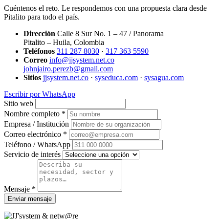
Cuéntenos el reto. Le respondemos con una propuesta clara desde
Pitalito para todo el país.
Dirección
Calle 8 Sur No. 1 – 47 / Panorama
Pitalito – Huila, Colombia
Teléfonos
311 287 8030
·
317 363 5590
Correo
info@jjsystem.net.co
johnjairo.perezb@gmail.com
Sitios
jjsystem.net.co
·
syseduca.com
·
sysagua.com
Escribir por WhatsApp
Sitio web
Nombre completo *
Empresa / Institución
Correo electrónico *
Teléfono / WhatsApp
Servicio de interés
Mensaje *
Enviar mensaje