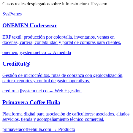
Casos reales desplegados sobre infraestructura JJ'system.
SysPymes
ONEMEN Underwear
ERP textil: producción por color/talla, inventarios, ventas en
docenas, cartera, contabilidad y portal de compras para clientes.
onemen.jjsystem.net.co →
A medida
CrediRut@
Gestión de microcréditos, rutas de cobranza con geolocalización,
cartera, reportes y control de gastos operativos.
crediruta.jjsystem.net.co →
Web + gestión
Primavera Coffee Huila
Plataforma digital para asociación de caficultores: asociados, aliados,
servicios, tienda y acompañamiento técnico-comercial.
primaveracoffeehuila.com →
Producto