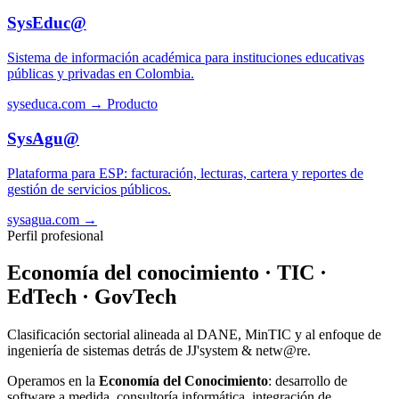
SysEduc@
Sistema de información académica para instituciones educativas
públicas y privadas en Colombia.
syseduca.com →
Producto
SysAgu@
Plataforma para ESP: facturación, lecturas, cartera y reportes de
gestión de servicios públicos.
sysagua.com →
Perfil profesional
Economía del conocimiento · TIC ·
EdTech · GovTech
Clasificación sectorial alineada al DANE, MinTIC y al enfoque de
ingeniería de sistemas detrás de JJ'system & netw@re.
Operamos en la
Economía del Conocimiento
: desarrollo de
software a medida, consultoría informática, integración de