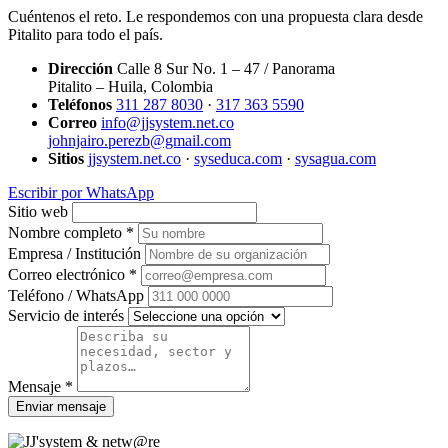
Cuéntenos el reto. Le respondemos con una propuesta clara desde
Pitalito para todo el país.
Dirección
Calle 8 Sur No. 1 – 47 / Panorama
Pitalito – Huila, Colombia
Teléfonos
311 287 8030
·
317 363 5590
Correo
info@jjsystem.net.co
johnjairo.perezb@gmail.com
Sitios
jjsystem.net.co
·
syseduca.com
·
sysagua.com
Escribir por WhatsApp
Sitio web
Nombre completo *
Empresa / Institución
Correo electrónico *
Teléfono / WhatsApp
Servicio de interés
Mensaje *
Enviar mensaje