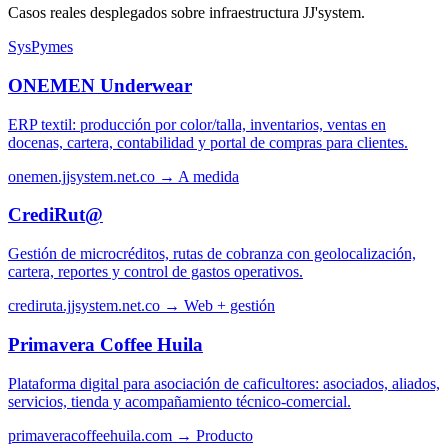
Casos reales desplegados sobre infraestructura JJ'system.
SysPymes
ONEMEN Underwear
ERP textil: producción por color/talla, inventarios, ventas en
docenas, cartera, contabilidad y portal de compras para clientes.
onemen.jjsystem.net.co →
A medida
CrediRut@
Gestión de microcréditos, rutas de cobranza con geolocalización,
cartera, reportes y control de gastos operativos.
crediruta.jjsystem.net.co →
Web + gestión
Primavera Coffee Huila
Plataforma digital para asociación de caficultores: asociados, aliados,
servicios, tienda y acompañamiento técnico-comercial.
primaveracoffeehuila.com →
Producto