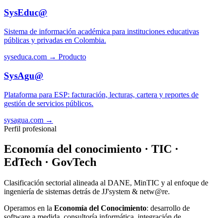
SysEduc@
Sistema de información académica para instituciones educativas
públicas y privadas en Colombia.
syseduca.com →
Producto
SysAgu@
Plataforma para ESP: facturación, lecturas, cartera y reportes de
gestión de servicios públicos.
sysagua.com →
Perfil profesional
Economía del conocimiento · TIC ·
EdTech · GovTech
Clasificación sectorial alineada al DANE, MinTIC y al enfoque de
ingeniería de sistemas detrás de JJ'system & netw@re.
Operamos en la
Economía del Conocimiento
: desarrollo de
software a medida, consultoría informática, integración de