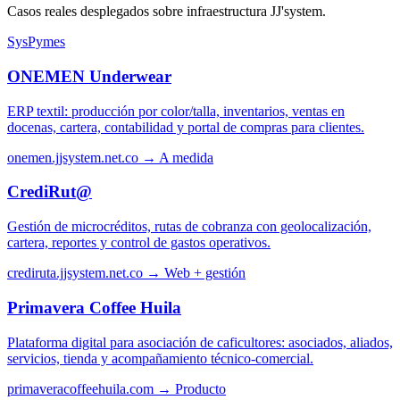
Casos reales desplegados sobre infraestructura JJ'system.
SysPymes
ONEMEN Underwear
ERP textil: producción por color/talla, inventarios, ventas en
docenas, cartera, contabilidad y portal de compras para clientes.
onemen.jjsystem.net.co →
A medida
CrediRut@
Gestión de microcréditos, rutas de cobranza con geolocalización,
cartera, reportes y control de gastos operativos.
crediruta.jjsystem.net.co →
Web + gestión
Primavera Coffee Huila
Plataforma digital para asociación de caficultores: asociados, aliados,
servicios, tienda y acompañamiento técnico-comercial.
primaveracoffeehuila.com →
Producto