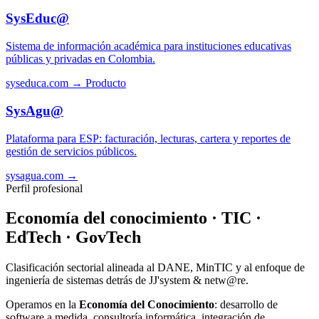
SysEduc@
Sistema de información académica para instituciones educativas
públicas y privadas en Colombia.
syseduca.com →
Producto
SysAgu@
Plataforma para ESP: facturación, lecturas, cartera y reportes de
gestión de servicios públicos.
sysagua.com →
Perfil profesional
Economía del conocimiento · TIC ·
EdTech · GovTech
Clasificación sectorial alineada al DANE, MinTIC y al enfoque de
ingeniería de sistemas detrás de JJ'system & netw@re.
Operamos en la
Economía del Conocimiento
: desarrollo de
software a medida, consultoría informática, integración de