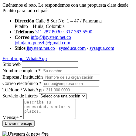
Cuéntenos el reto. Le respondemos con una propuesta clara desde
Pitalito para todo el país.
Dirección
Calle 8 Sur No. 1 – 47 / Panorama
Pitalito – Huila, Colombia
Teléfonos
311 287 8030
·
317 363 5590
Correo
info@jjsystem.net.co
johnjairo.perezb@gmail.com
Sitios
jjsystem.net.co
·
syseduca.com
·
sysagua.com
Escribir por WhatsApp
Sitio web
Nombre completo *
Empresa / Institución
Correo electrónico *
Teléfono / WhatsApp
Servicio de interés
Mensaje *
Enviar mensaje