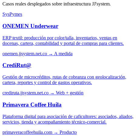
Casos reales desplegados sobre infraestructura JJ'system.
SysPymes
ONEMEN Underwear
ERP textil: producción por color/talla, inventarios, ventas en
docenas, cartera, contabilidad y portal de compras para clientes.
onemen.jjsystem.net.co →
A medida
CrediRut@
Gestión de microcréditos, rutas de cobranza con geolocalización,
cartera, reportes y control de gastos operativos.
crediruta.jjsystem.net.co →
Web + gestión
Primavera Coffee Huila
Plataforma digital para asociación de caficultores: asociados, aliados,
servicios, tienda y acompañamiento técnico-comercial.
primaveracoffeehuila.com →
Producto