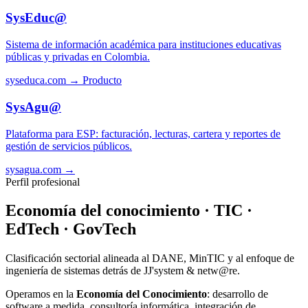
SysEduc@
Sistema de información académica para instituciones educativas
públicas y privadas en Colombia.
syseduca.com →
Producto
SysAgu@
Plataforma para ESP: facturación, lecturas, cartera y reportes de
gestión de servicios públicos.
sysagua.com →
Perfil profesional
Economía del conocimiento · TIC ·
EdTech · GovTech
Clasificación sectorial alineada al DANE, MinTIC y al enfoque de
ingeniería de sistemas detrás de JJ'system & netw@re.
Operamos en la
Economía del Conocimiento
: desarrollo de
software a medida, consultoría informática, integración de