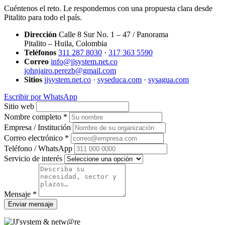
Cuéntenos el reto. Le respondemos con una propuesta clara desde
Pitalito para todo el país.
Dirección
Calle 8 Sur No. 1 – 47 / Panorama
Pitalito – Huila, Colombia
Teléfonos
311 287 8030
·
317 363 5590
Correo
info@jjsystem.net.co
johnjairo.perezb@gmail.com
Sitios
jjsystem.net.co
·
syseduca.com
·
sysagua.com
Escribir por WhatsApp
Sitio web
Nombre completo *
Empresa / Institución
Correo electrónico *
Teléfono / WhatsApp
Servicio de interés
Mensaje *
Enviar mensaje