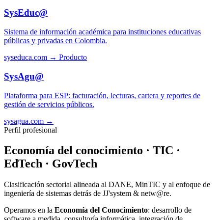
SysEduc@
Sistema de información académica para instituciones educativas
públicas y privadas en Colombia.
syseduca.com →
Producto
SysAgu@
Plataforma para ESP: facturación, lecturas, cartera y reportes de
gestión de servicios públicos.
sysagua.com →
Perfil profesional
Economía del conocimiento · TIC ·
EdTech · GovTech
Clasificación sectorial alineada al DANE, MinTIC y al enfoque de
ingeniería de sistemas detrás de JJ'system & netw@re.
Operamos en la
Economía del Conocimiento
: desarrollo de
software a medida, consultoría informática, integración de