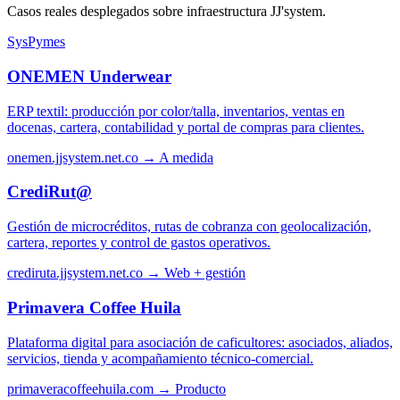
Casos reales desplegados sobre infraestructura JJ'system.
SysPymes
ONEMEN Underwear
ERP textil: producción por color/talla, inventarios, ventas en
docenas, cartera, contabilidad y portal de compras para clientes.
onemen.jjsystem.net.co →
A medida
CrediRut@
Gestión de microcréditos, rutas de cobranza con geolocalización,
cartera, reportes y control de gastos operativos.
crediruta.jjsystem.net.co →
Web + gestión
Primavera Coffee Huila
Plataforma digital para asociación de caficultores: asociados, aliados,
servicios, tienda y acompañamiento técnico-comercial.
primaveracoffeehuila.com →
Producto