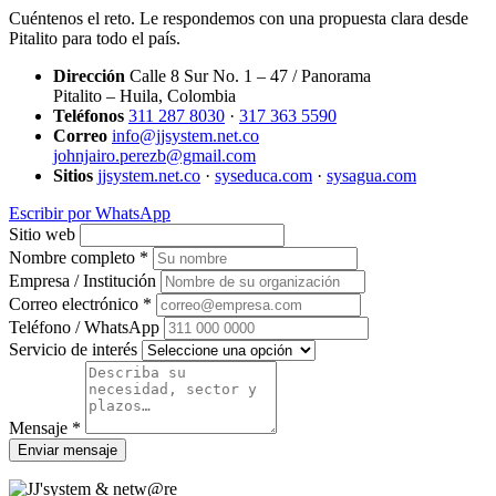
Cuéntenos el reto. Le respondemos con una propuesta clara desde
Pitalito para todo el país.
Dirección
Calle 8 Sur No. 1 – 47 / Panorama
Pitalito – Huila, Colombia
Teléfonos
311 287 8030
·
317 363 5590
Correo
info@jjsystem.net.co
johnjairo.perezb@gmail.com
Sitios
jjsystem.net.co
·
syseduca.com
·
sysagua.com
Escribir por WhatsApp
Sitio web
Nombre completo *
Empresa / Institución
Correo electrónico *
Teléfono / WhatsApp
Servicio de interés
Mensaje *
Enviar mensaje