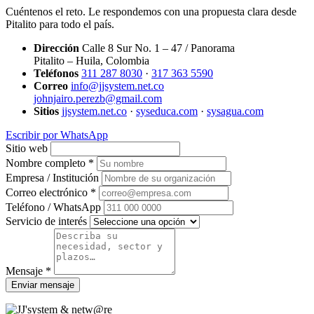
Cuéntenos el reto. Le respondemos con una propuesta clara desde
Pitalito para todo el país.
Dirección
Calle 8 Sur No. 1 – 47 / Panorama
Pitalito – Huila, Colombia
Teléfonos
311 287 8030
·
317 363 5590
Correo
info@jjsystem.net.co
johnjairo.perezb@gmail.com
Sitios
jjsystem.net.co
·
syseduca.com
·
sysagua.com
Escribir por WhatsApp
Sitio web
Nombre completo *
Empresa / Institución
Correo electrónico *
Teléfono / WhatsApp
Servicio de interés
Mensaje *
Enviar mensaje