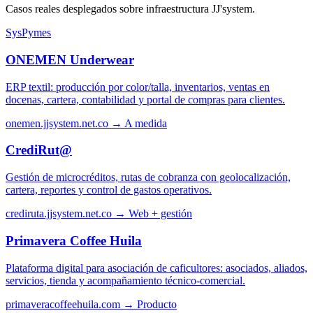
Casos reales desplegados sobre infraestructura JJ'system.
SysPymes
ONEMEN Underwear
ERP textil: producción por color/talla, inventarios, ventas en
docenas, cartera, contabilidad y portal de compras para clientes.
onemen.jjsystem.net.co →
A medida
CrediRut@
Gestión de microcréditos, rutas de cobranza con geolocalización,
cartera, reportes y control de gastos operativos.
crediruta.jjsystem.net.co →
Web + gestión
Primavera Coffee Huila
Plataforma digital para asociación de caficultores: asociados, aliados,
servicios, tienda y acompañamiento técnico-comercial.
primaveracoffeehuila.com →
Producto