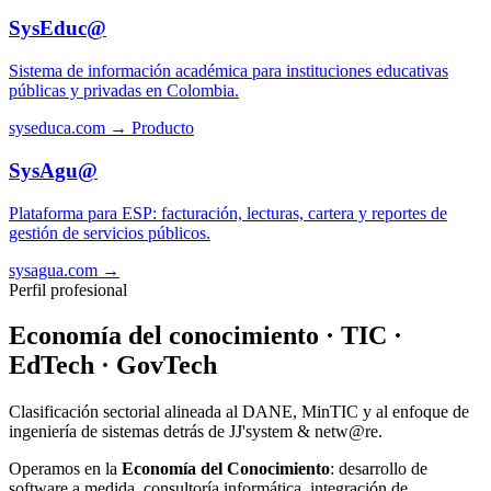
SysEduc@
Sistema de información académica para instituciones educativas
públicas y privadas en Colombia.
syseduca.com →
Producto
SysAgu@
Plataforma para ESP: facturación, lecturas, cartera y reportes de
gestión de servicios públicos.
sysagua.com →
Perfil profesional
Economía del conocimiento · TIC ·
EdTech · GovTech
Clasificación sectorial alineada al DANE, MinTIC y al enfoque de
ingeniería de sistemas detrás de JJ'system & netw@re.
Operamos en la
Economía del Conocimiento
: desarrollo de
software a medida, consultoría informática, integración de